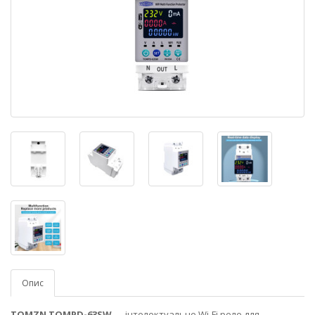
Опис
TOMZN TOMPD-63SW
— інтелектуальне Wi‑Fi реле для