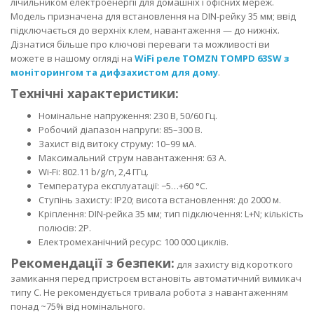
лічильником електроенергії для домашніх і офісних мереж.
Модель призначена для встановлення на DIN‑рейку 35 мм; ввід
підключається до верхніх клем, навантаження — до нижніх.
Дізнатися більше про ключові переваги та можливості ви
можете в нашому огляді на
WiFi реле TOMZN TOMPD 63SW з
моніторингом та дифзахистом для дому
.
Технічні характеристики:
Номінальне напруження: 230 В, 50/60 Гц.
Робочий діапазон напруги: 85–300 В.
Захист від витоку струму: 10–99 мА.
Максимальний струм навантаження: 63 А.
Wi‑Fi: 802.11 b/g/n, 2,4 ГГц.
Температура експлуатації: −5…+60 °C.
Ступінь захисту: IP20; висота встановлення: до 2000 м.
Кріплення: DIN‑рейка 35 мм; тип підключення: L+N; кількість
полюсів: 2P.
Електромеханічний ресурс: 100 000 циклів.
Рекомендації з безпеки:
для захисту від короткого
замикання перед пристроєм встановіть автоматичний вимикач
типу C. Не рекомендується тривала робота з навантаженням
понад ~75% від номінального.