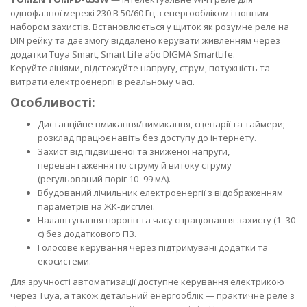
однофазної мережі 230 В 50/60 Гц з енергообліком і повним
набором захистів. Встановлюється у щиток як розумне реле на
DIN рейку та дає змогу віддалено керувати живленням через
додатки Tuya Smart, Smart Life або DIGMA SmartLife.
Керуйте лініями, відстежуйте напругу, струм, потужність та
витрати електроенергії в реальному часі.
Особливості:
Дистанційне вмикання/вимикання, сценарії та таймери;
розклад працює навіть без доступу до інтернету.
Захист від підвищеної та зниженої напруги,
перевантаження по струму й витоку струму
(регульований поріг 10–99 мА).
Вбудований лічильник електроенергії з відображенням
параметрів на ЖК‑дисплеї.
Налаштування порогів та часу спрацювання захисту (1–30
с) без додаткового ПЗ.
Голосове керування через підтримувані додатки та
екосистеми.
Для зручності автоматизації доступне керування електрикою
через Tuya, а також детальний енергооблік — практичне реле з