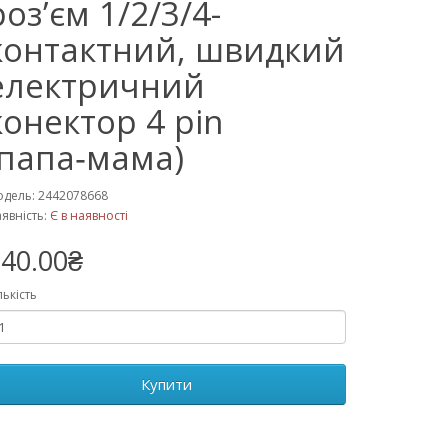
роз’єм 1/2/3/4-
контактний, швидкий
електричний
конектор 4 pin
(папа‑мама)
дель: 2442078668
явність:
Є в наявності
40.00₴
лькість
Купити