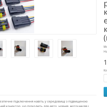
Мо
На
1
Кі
езпечне підключення навіть у середовищі з підвищеною
й конектор, що підходить для авто, човнів, мотоциклів і