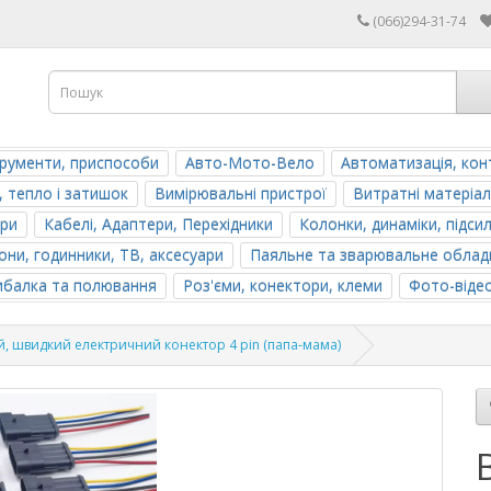
(066)294-31-74
трументи, приспособи
Авто-Мото-Вело
Автоматизація, кон
, тепло і затишок
Вимірювальні пристрої
Витратні матеріал
ери
Кабелі, Адаптери, Перехідники
Колонки, динаміки, підси
ни, годинники, ТВ, аксесуари
Паяльне та зварювальне облад
ибалка та полювання
Роз'єми, конектори, клеми
Фото-віде
, швидкий електричний конектор 4 pin (папа‑мама)