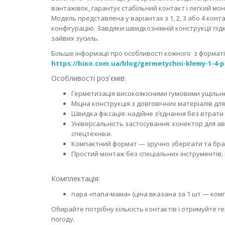
вантажівок, гарантує стабільний контакт і легкий мон
Модель представлена у варіантах з 1, 2, 3 або 4 конта
конфігурацію. Завдяки швидкознімній конструкції під
зайвих зусиль.
Більше інформації про особливості кожного з форматі
https://bixo.com.ua/blog/germetychni-klemy-1-4-p
Особливості роз'ємів:
Герметизація високоякісними гумовими ущільню
Міцна конструкція з довговічних матеріалів дл
Швидка фіксація: надійне з’єднання без втрати 
Універсальність застосування: конектор для авт
спецтехніки.
Компактний формат — зручно зберігати та брат
Простий монтаж без спеціальних інструментів; 
Комплектація:
пара «папа‑мама» (ціна вказана за 1 шт — компл
Обирайте потрібну кількість контактів і отримуйте 
погоду.