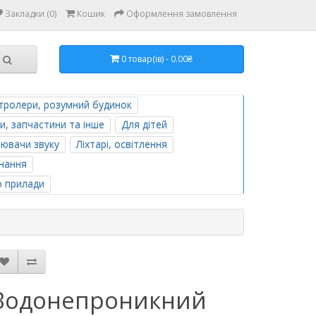
Закладки (0)
Кошик
Оформлення замовлення
0 товар(ів) - 0.00₴
тролери, розумний будинок
и, запчастини та інше
Для дітей
лювачи звуку
Ліхтарі, освітлення
нання
о прилади
Водонепроникний