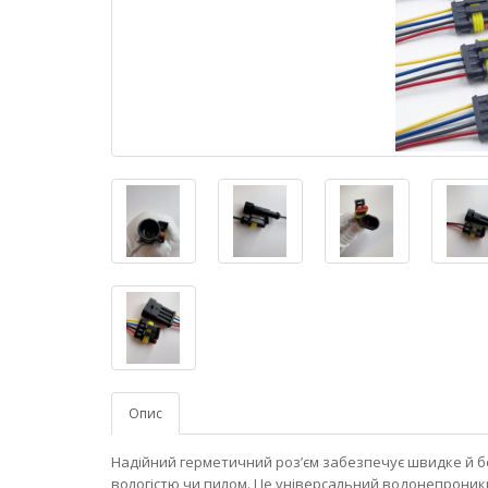
Опис
Надійний герметичний роз’єм забезпечує швидке й б
вологістю чи пилом. Це універсальний водонепроникни