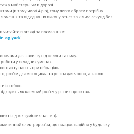
таж у майстерні чи в дорозі.
ктами (в тому числі 4-pin), тому легко обрати потрібну
ключення та від’єднання виконуються за кілька секунд без
в читайте в огляді за посиланням:
in-oglyad/
.
вачами для захисту від вологи та пилу.
я роботи у складних умовах.
контакту навіть при вібраціях.
о, роз’єм для мотоцикла та роз’єм для човна, а також
и із собою.
підходить як клемний роз’єм у різних проєктах.
ект із двох сумісних частин).
герметичний електророз’єм, що працює надійно у будь-яку