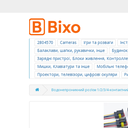
2804570
Cameras
Ігри та розваги
Інс
Балаклави, шапки, рукавички, інше
Будинок
Зарядні пристрої, Блоки живлення, Контролл
Мишки, Клавіатури та інше
Мобільні телефо
Проектори, телевізори, цифрові окуляри
Р
Водонепроникний роз’єм 1/2/3/4-контактний