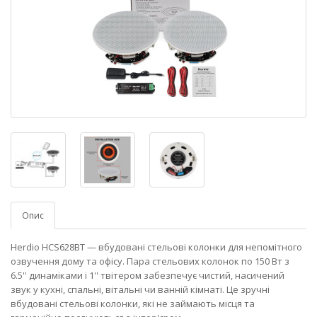
Опис
Herdio HCS628BT — вбудовані стельові колонки для непомітного
озвучення дому та офісу. Пара стельових колонок по 150 Вт з
6.5'' динаміками і 1'' твітером забезпечує чистий, насичений
звук у кухні, спальні, вітальні чи ванній кімнаті. Це зручні
вбудовані стельові колонки, які не займають місця та