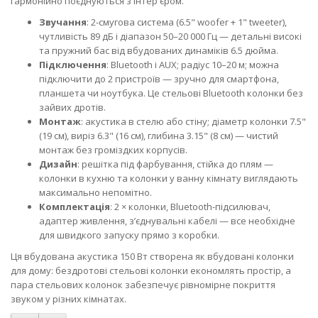
гармонійно поєднуються з інтер'єром.
Звучання
: 2-смугова система (6.5" woofer + 1" tweeter),
чутливість 89 дБ і діапазон 50–20 000 Гц — детальні високі
та пружний бас від вбудованих динаміків 6.5 дюйма.
Підключення
: Bluetooth і AUX; радіус 10–20 м; можна
підключити до 2 пристроїв — зручно для смартфона,
планшета чи ноутбука. Це стельові Bluetooth колонки без
зайвих дротів.
Монтаж
: акустика в стелю або стіну; діаметр колонки 7.5"
(19 см), виріз 6.3" (16 см), глибина 3.15" (8 см) — чистий
монтаж без громіздких корпусів.
Дизайн
: решітка під фарбування, стійка до плям —
колонки в кухню та колонки у ванну кімнату виглядають
максимально непомітно.
Комплектація
: 2 × колонки, Bluetooth-підсилювач,
адаптер живлення, з’єднувальні кабелі — все необхідне
для швидкого запуску прямо з коробки.
Ця вбудована акустика 150 Вт створена як вбудовані колонки
для дому: бездротові стельові колонки економлять простір, а
пара стельових колонок забезпечує рівномірне покриття
звуком у різних кімнатах.