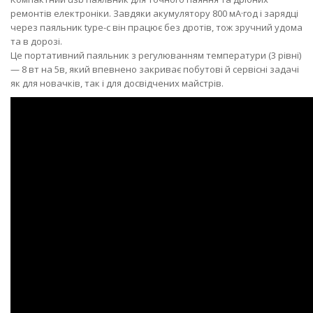
ремонтів електроніки. Завдяки акумулятору 800 мА·год і зарядці
через паяльник type-c він працює без дротів, тож зручний удома
та в дорозі.
Це портативний паяльник з регулюванням температури (3 рівні)
— 8 вт на 5в, який впевнено закриває побутові й сервісні задачі
як для новачків, так і для досвідчених майстрів.