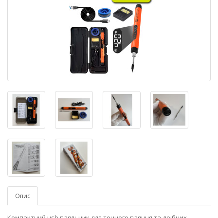
Опис
Компактний usb паяльник для точного паяння та дрібних