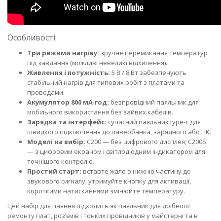
Особливості:
Три режими нагріву:
зручне перемикання температур
під завдання (можливі невеликі відхилення).
Живлення і потужність:
5 В / 8 Вт забезпечують
стабільний нагрів для типових робіт з платами та
проводами.
Акумулятор 800 мА·год:
безпровідний паяльник для
мобільного використання без зайвих кабелів.
Зарядка та інтерфейс:
сучасний паяльник type-c для
швидкого підключення до павербанка, зарядного або ПК.
Моделі на вибір:
C200 — без цифрового дисплея; C200S
— з цифровим екраном і світлодіодним індикатором для
точнішого контролю.
Простий старт:
вставте жало в нижню частину до
звукового сигналу, утримуйте кнопку для активації,
короткими натисканнями змінюйте температуру.
Цей набір для паяння підходить як паяльник для дрібного
ремонту плат, роз’ємів і тонких провідників у майстерні та в