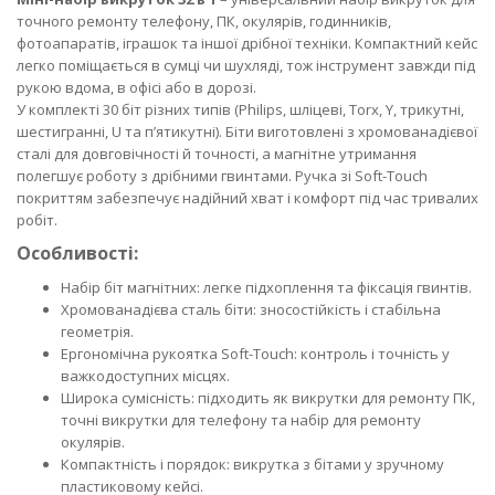
точного ремонту телефону, ПК, окулярів, годинників,
фотоапаратів, іграшок та іншої дрібної техніки. Компактний кейс
легко поміщається в сумці чи шухляді, тож інструмент завжди під
рукою вдома, в офісі або в дорозі.
У комплекті 30 біт різних типів (Philips, шліцеві, Torx, Y, трикутні,
шестигранні, U та п’ятикутні). Біти виготовлені з хромованадієвої
сталі для довговічності й точності, а магнітне утримання
полегшує роботу з дрібними гвинтами. Ручка зі Soft-Touch
покриттям забезпечує надійний хват і комфорт під час тривалих
робіт.
Особливості:
Набір біт магнітних: легке підхоплення та фіксація гвинтів.
Хромованадієва сталь біти: зносостійкість і стабільна
геометрія.
Ергономічна рукоятка Soft-Touch: контроль і точність у
важкодоступних місцях.
Широка сумісність: підходить як викрутки для ремонту ПК,
точні викрутки для телефону та набір для ремонту
окулярів.
Компактність і порядок: викрутка з бітами у зручному
пластиковому кейсі.