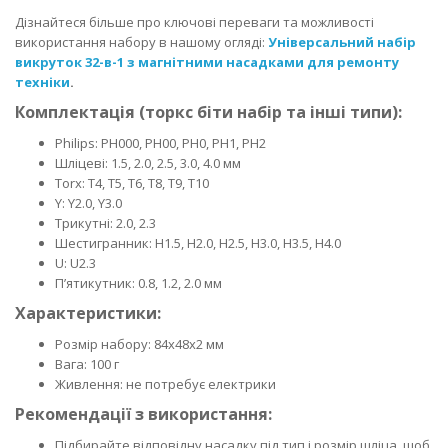
Дізнайтеся більше про ключові переваги та можливості
використання набору в нашому огляді:
Універсальний набір
викруток 32-в-1 з магнітними насадками для ремонту
техніки
.
Комплектація (торкс біти набір та інші типи):
Philips: PH000, PH00, PH0, PH1, PH2
Шліцеві: 1.5, 2.0, 2.5, 3.0, 4.0 мм
Torx: T4, T5, T6, T8, T9, T10
Y: Y2.0, Y3.0
Трикутні: 2.0, 2.3
Шестигранник: H1.5, H2.0, H2.5, H3.0, H3.5, H4.0
U: U2.3
П’ятикутник: 0.8, 1.2, 2.0 мм
Характеристики:
Розмір набору: 84x48x2 мм
Вага: 100 г
Живлення: не потребує електрики
Рекомендації з використання:
Підбирайте відповідну насадку під тип і розмір шліца, щоб