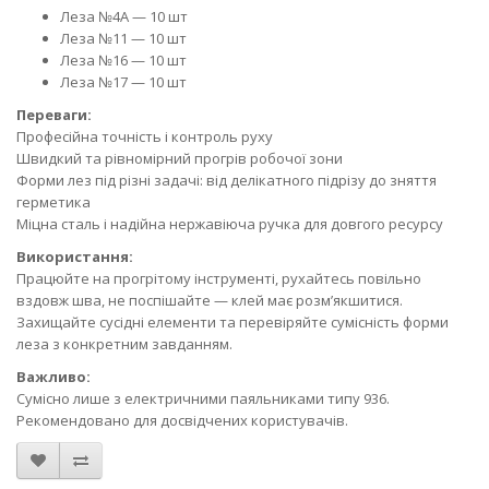
Леза №4A — 10 шт
Леза №11 — 10 шт
Леза №16 — 10 шт
Леза №17 — 10 шт
Переваги:
Професійна точність і контроль руху
Швидкий та рівномірний прогрів робочої зони
Форми лез під різні задачі: від делікатного підрізу до зняття
герметика
Міцна сталь і надійна нержавіюча ручка для довгого ресурсу
Використання:
Працюйте на прогрітому інструменті, рухайтесь повільно
вздовж шва, не поспішайте — клей має розм’якшитися.
Захищайте сусідні елементи та перевіряйте сумісність форми
леза з конкретним завданням.
Важливо:
Сумісно лише з електричними паяльниками типу 936.
Рекомендовано для досвідчених користувачів.