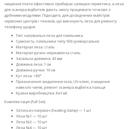
чищення плати ефективно прибирає залишки герметика, а леза
для сканера відбитків дають змогу працювати точково з
дрібними модулями. Підходить для досвідчених майстрів
сервісних центрів і техніків, що виконують леза для ремонту
телефону щодня.
Тип: нагрівальні леза для паяльника
Сумісність: паяльники типу 936 (універсальні)
Матеріал леза: сталь
Матеріал ручки: нержавіюча сталь
Загальна довжина: 43 мм
Довжина леза: 1 см
Довжина ручки: 10 см
Кут леза: >60°
Призначення: видалення скла, UV-клею, очищення
навколо чипів, ремонт сканера відбитка пальця
Країна виробництва: Китай
Комплектація (Full Set):
Затискач-нагрівач (heating clamp) — 1 шт
Леза №1 — 10 шт
Леза №3 — 10 шт
Леза №4 — 10 шт