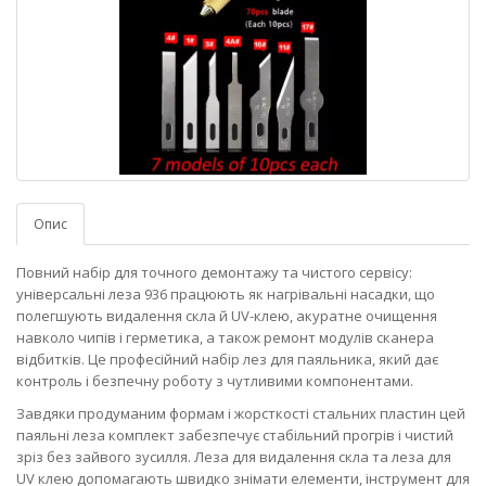
Опис
Повний набір для точного демонтажу та чистого сервісу:
універсальні леза 936 працюють як нагрівальні насадки, що
полегшують видалення скла й UV-клею, акуратне очищення
навколо чипів і герметика, а також ремонт модулів сканера
відбитків. Це професійний набір лез для паяльника, який дає
контроль і безпечну роботу з чутливими компонентами.
Завдяки продуманим формам і жорсткості стальних пластин цей
паяльні леза комплект забезпечує стабільний прогрів і чистий
зріз без зайвого зусилля. Леза для видалення скла та леза для
UV клею допомагають швидко знімати елементи, інструмент для