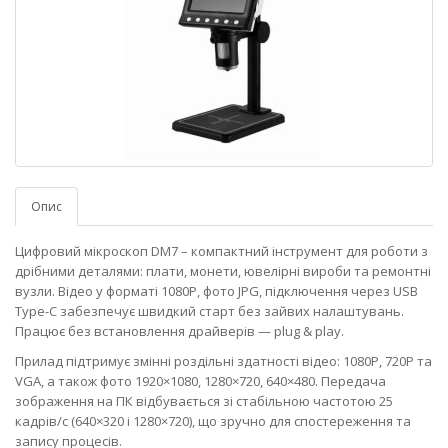
Опис
Цифровий мікроскоп DM7 – компактний інструмент для роботи з
дрібними деталями: плати, монети, ювелірні вироби та ремонтні
вузли. Відео у форматі 1080P, фото JPG, підключення через USB
Type-C забезпечує швидкий старт без зайвих налаштувань.
Працює без встановлення драйверів — plug & play.
Прилад підтримує змінні роздільні здатності відео: 1080P, 720P та
VGA, а також фото 1920×1080, 1280×720, 640×480. Передача
зображення на ПК відбувається зі стабільною частотою 25
кадрів/с (640×320 і 1280×720), що зручно для спостереження та
запису процесів.