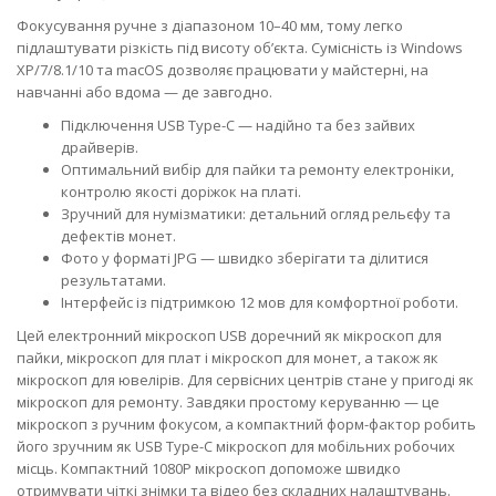
Фокусування ручне з діапазоном 10–40 мм, тому легко
підлаштувати різкість під висоту об’єкта. Сумісність із Windows
XP/7/8.1/10 та macOS дозволяє працювати у майстерні, на
навчанні або вдома — де завгодно.
Підключення USB Type-C — надійно та без зайвих
драйверів.
Оптимальний вибір для пайки та ремонту електроніки,
контролю якості доріжок на платі.
Зручний для нумізматики: детальний огляд рельєфу та
дефектів монет.
Фото у форматі JPG — швидко зберігати та ділитися
результатами.
Інтерфейс із підтримкою 12 мов для комфортної роботи.
Цей електронний мікроскоп USB доречний як мікроскоп для
пайки, мікроскоп для плат і мікроскоп для монет, а також як
мікроскоп для ювелірів. Для сервісних центрів стане у пригоді як
мікроскоп для ремонту. Завдяки простому керуванню — це
мікроскоп з ручним фокусом, а компактний форм-фактор робить
його зручним як USB Type-C мікроскоп для мобільних робочих
місць. Компактний 1080P мікроскоп допоможе швидко
отримувати чіткі знімки та відео без складних налаштувань.