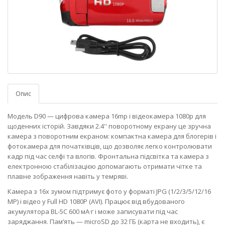
Опис
Модель D90 — цифрова камера 16mp і відеокамера 1080p для
щоденних історій. Завдяки 2.4'' поворотному екрану це зручна
камера з поворотним екраном: компактна камера для блогерів і
фотокамера для початківців, що дозволяє легко контролювати
кадр під час селфі та влогів. Фронтальна підсвітка та камера з
електронною стабілізацією допомагають отримати чітке та
плавне зображення навіть у темряві.
Камера з 16x зумом підтримує фото у форматі JPG (1/2/3/5/12/16
MP) і відео у Full HD 1080P (AVI). Працює від вбудованого
акумулятора BL-5C 600 мА·г і може записувати під час
заряджання. Пам’ять — microSD до 32 ГБ (карта не входить), є