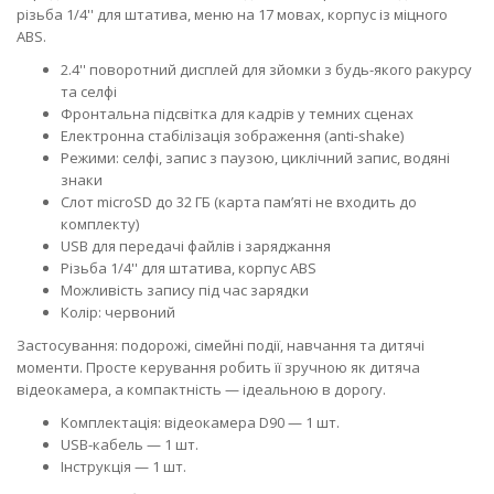
різьба 1/4'' для штатива, меню на 17 мовах, корпус із міцного
ABS.
2.4'' поворотний дисплей для зйомки з будь-якого ракурсу
та селфі
Фронтальна підсвітка для кадрів у темних сценах
Електронна стабілізація зображення (anti-shake)
Режими: селфі, запис з паузою, циклічний запис, водяні
знаки
Слот microSD до 32 ГБ (карта пам’яті не входить до
комплекту)
USB для передачі файлів і заряджання
Різьба 1/4'' для штатива, корпус ABS
Можливість запису під час зарядки
Колір: червоний
Застосування: подорожі, сімейні події, навчання та дитячі
моменти. Просте керування робить її зручною як дитяча
відеокамера, а компактність — ідеальною в дорогу.
Комплектація: відеокамера D90 — 1 шт.
USB-кабель — 1 шт.
Інструкція — 1 шт.