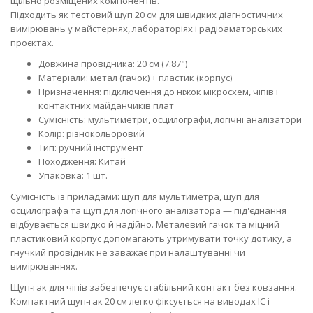
щільно розміщених компонентів.
Підходить як тестовий щуп 20 см для швидких діагностичних
вимірювань у майстернях, лабораторіях і радіоаматорських
проєктах.
Довжина провідника: 20 см (7.87")
Матеріали: метал (гачок) + пластик (корпус)
Призначення: підключення до ніжок мікросхем, чіпів і
контактних майданчиків плат
Сумісність: мультиметри, осцилографи, логічні аналізатори
Колір: різнокольоровий
Тип: ручний інструмент
Походження: Китай
Упаковка: 1 шт.
Сумісність із приладами: щуп для мультиметра, щуп для
осцилографа та щуп для логічного аналізатора — під'єднання
відбувається швидко й надійно. Металевий гачок та міцний
пластиковий корпус допомагають утримувати точку дотику, а
гнучкий провідник не заважає при налаштуванні чи
вимірюваннях.
Щуп-гак для чіпів забезпечує стабільний контакт без ковзання.
Компактний щуп-гак 20 см легко фіксується на виводах ІС і