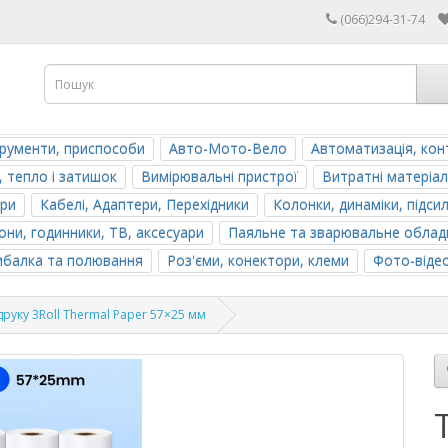
(066)294-31-74
трументи, приспособи
Авто-Мото-Вело
Автоматизація, кон
, тепло і затишок
Вимірювальні пристрої
Витратні матеріал
ери
Кабелі, Адаптери, Перехідники
Колонки, динаміки, підси
ни, годинники, ТВ, аксесуари
Паяльне та зварювальне облад
ибалка та полювання
Роз'єми, конектори, клеми
Фото-віде
друку 3Roll Thermal Paper 57×25 мм