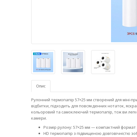
Опис
Рулонний термопапір 57×25 мм створений для міні‑при
відбитки, підходить для повсякденних нотаток, яскрави
кольоровий та самоклеючий термопапір, тож ви легко
камери.
Розмір рулону: 57×25 мм — компактний формат
HD термопапір з підвищеною довговічністю зоб