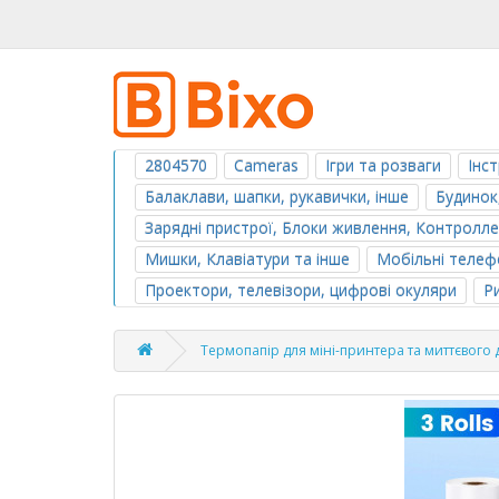
2804570
Cameras
Ігри та розваги
Інс
Балаклави, шапки, рукавички, інше
Будинок
Зарядні пристрої, Блоки живлення, Контролл
Мишки, Клавіатури та інше
Мобільні телефо
Проектори, телевізори, цифрові окуляри
Р
Термопапір для міні-принтера та миттєвого 