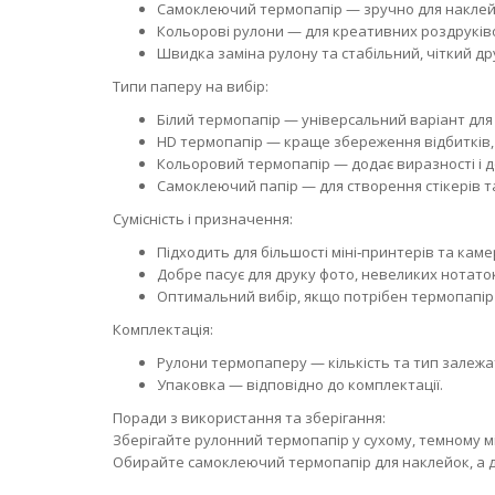
Самоклеючий термопапір — зручно для наклейок
Кольорові рулони — для креативних роздруківо
Швидка заміна рулону та стабільний, чіткий др
Типи паперу на вибір:
Білий термопапір — універсальний варіант для н
HD термопапір — краще збереження відбитків, с
Кольоровий термопапір — додає виразності і д
Самоклеючий папір — для створення стікерів та
Сумісність і призначення:
Підходить для більшості міні‑принтерів та каме
Добре пасує для друку фото, невеликих нотаток
Оптимальний вибір, якщо потрібен термопапір
Комплектація:
Рулони термопаперу — кількість та тип залежат
Упаковка — відповідно до комплектації.
Поради з використання та зберігання:
Зберігайте рулонний термопапір у сухому, темному мі
Обирайте самоклеючий термопапір для наклейок, а д