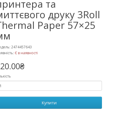
принтера та
миттєвого друку 3Roll
Thermal Paper 57×25
мм
дель: 2474457643
явність:
Є в наявності
20.00₴
лькість
Купити