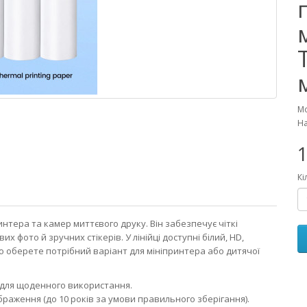
Мо
На
1
Кі
нтера та камер миттєвого друку. Він забезпечує чіткі
х фото й зручних стікерів. У лінійці доступні білий, HD,
 оберете потрібний варіант для мініпринтера або дитячої
 для щоденного використання.
раження (до 10 років за умови правильного зберігання).