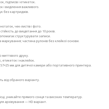
, підписів і етикеток.
к і виділення важливого.
ук без картриджів.
отаток, чек‑листів і фото.
тійкість до вицвітання до 10 років.
опомагає структурувати записи.
 маркування; частина рулонів без клейкої основи.
р миттєвого друку.
, етикеток і наклейок.
 57×25 мм для дитячої камери або портативного принтера.
ь від обраного варіанту.
сці, уникайте прямого сонця та високих температур.
ля архівування — HD варіант.