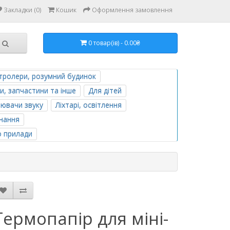
Закладки (0)
Кошик
Оформлення замовлення
0 товар(ів) - 0.00₴
тролери, розумний будинок
и, запчастини та інше
Для дітей
лювачи звуку
Ліхтарі, освітлення
нання
о прилади
Термопапір для міні-