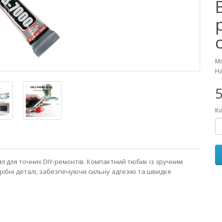
Мо
На
5
Кі
мл для точних DIY-ремонтів. Компактний тюбик із зручним
ібні деталі, забезпечуючи сильну адгезію та швидке