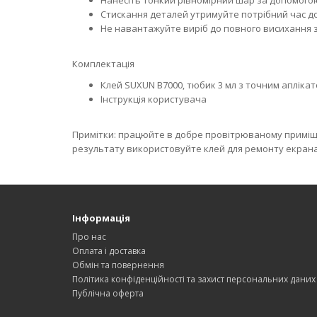
Нанесіть тонкий рівномірний шар за допомого
Стискання деталей утримуйте потрібний час до
Не навантажуйте виріб до повного висихання з
Комплектація
Клей SUXUN B7000, тюбик 3 мл з точним апліка
Інструкція користувача
Примітки: працюйте в добре провітрюваному приміще
результату використовуйте клей для ремонту екрана 
Інформація
Про нас
Оплата і доставка
Обмін та повернення
Політика конфіденційності та захист персональних даних
Публічна оферта