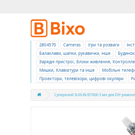
2804570
Cameras
Ігри та розваги
Інс
Балаклави, шапки, рукавички, інше
Будинок
Зарядні пристрої, Блоки живлення, Контролл
Мишки, Клавіатури та інше
Мобільні телефо
Проектори, телевізори, цифрові окуляри
Р
Суперклей SUXUN B7000 3 мл для DIY ремонт