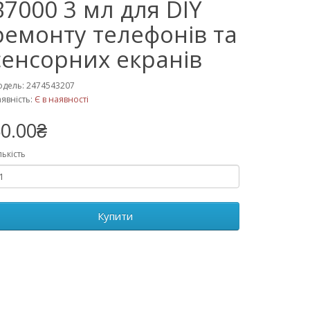
B7000 3 мл для DIY
ремонту телефонів та
сенсорних екранів
дель: 2474543207
явність:
Є в наявності
0.00₴
лькість
Купити