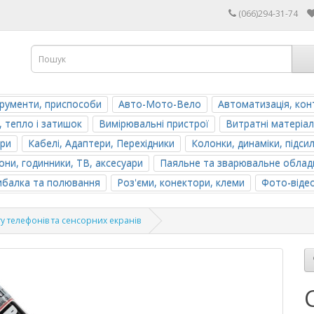
(066)294-31-74
трументи, приспособи
Авто-Мото-Вело
Автоматизація, кон
, тепло і затишок
Вимірювальні пристрої
Витратні матеріал
ери
Кабелі, Адаптери, Перехідники
Колонки, динаміки, підси
ни, годинники, ТВ, аксесуари
Паяльне та зварювальне облад
ибалка та полювання
Роз'єми, конектори, клеми
Фото-віде
у телефонів та сенсорних екранів