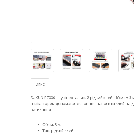
Опис
SUXUN B7000 — універсальний рідкий клей об’ємом 3 
аплікатором допомагає дозовано наносити клей на др
висихання.
Об’єм: 3 мл
Тип: рідкий клей