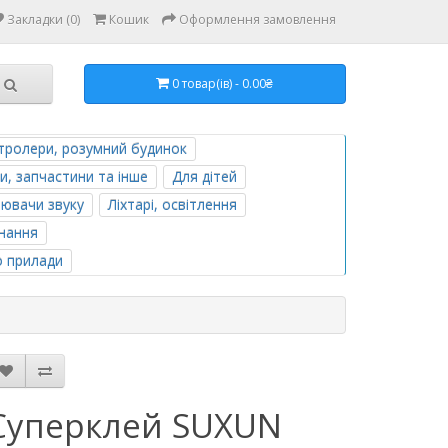
Закладки (0)
Кошик
Оформлення замовлення
0 товар(ів) - 0.00₴
тролери, розумний будинок
и, запчастини та інше
Для дітей
лювачи звуку
Ліхтарі, освітлення
нання
о прилади
Суперклей SUXUN