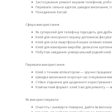
Застосування: ремонт екранів телефонів, робота
Переваги: сильна адгезія, швидке висихання, 
Походження: Китай
Сфера використання
Як суперклей для телефону підходить для дрібн
Клей для сенсорного екрану допомагає фіксуват
Клей для скла смартфона й інших скляних елеме
Клей для ювелірних виробів: делікатне кріплен
Побутові завдання: універсальний рідкий клей 
Переваги використання
Клей з точним аплікатором — зручно працюва
Швидке висихання скорочує час очікування мі
Стійке з’єднання для щоденного користування 
Компактний формат: клей 3 мл для ремонту — мі
Як використовувати
Очистіть і знежирте поверхні, дайте їм висохну