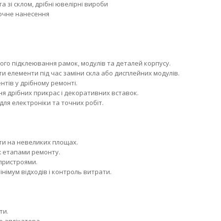
 зі склом, дрібні ювелірні вироби
точне нанесення
ого підклеювання рамок, модулів та деталей корпусу.
и елементи під час заміни скла або дисплейних модулів.
нтів у дрібному ремонті.
ня дрібних прикрас і декоративних вставок.
для електроніки та точних робіт.
ти на невеликих площах.
ж етапами ремонту.
пристроями.
німум відходів і контроль витрати.
ти.