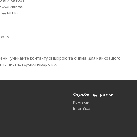
ю аплікатора.
 схоплення.
’єднання.
тором
нні, уникайте контакту зі шкірою та очима. Для найкращого
на чистих і сухих поверхнях.
Служба підтримки
Контакти
Блог Bixo