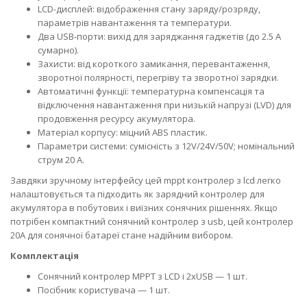
LCD-дисплей: відображення стану заряду/розряду,
параметрів навантаження та температури.
Два USB-порти: вихід для заряджання гаджетів (до 2.5 А
сумарно).
Захисти: від короткого замикання, перевантаження,
зворотної полярності, перегріву та зворотної зарядки.
Автоматичні функції: температурна компенсація та
відключення навантаження при низькій напрузі (LVD) для
продовження ресурсу акумулятора.
Матеріал корпусу: міцний ABS пластик.
Параметри системи: сумісність з 12V/24V/50V; номінальний
струм 20 А.
Завдяки зручному інтерфейсу цей mppt контролер з lcd легко
налаштовується та підходить як зарядний контролер для
акумулятора в побутових і виїзних сонячних рішеннях. Якщо
потрібен компактний сонячний контролер з usb, цей контролер
20A для сонячної батареї стане надійним вибором.
Комплектація
Сонячний контролер MPPT з LCD і 2xUSB — 1 шт.
Посібник користувача — 1 шт.