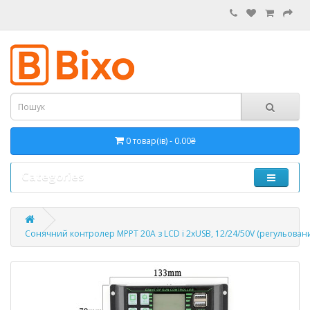
0 товар(ів) - 0.00₴
Categories
Сонячний контролер MPPT 20A з LCD і 2xUSB, 12/24/50V (регульован