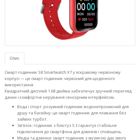
Опис
Смарт-годинник S8 Smartwatch X7 у яскравому червоному
корпусі — це смарт годинник червоний для щоденного
використання.
Квадратний дисплей 1.68 дюйма забезпечує зручний перегляд
даних і комфортне керування сенсорним інтерфейсом.
Вода і спорт: розумний годинник водонепроникний для
душу та басейну; це смарт годинник для плавання без
зайвих турбот.
Зв’язок: годинник з блютуз 5.3 гарантує стабільне
підключення до смартфона для дзвінків і сповіщень.
Медіа та дзвінки: смарт годинник з музикою дає змогу