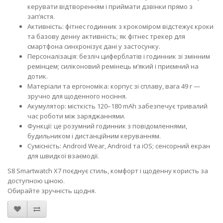
керувати відтворенням і приймати дзвінки прямо з
зап’ястя.
Активність: фітнес годинник з крокоміром відстежує кроки
та базову денну активність; як фітнес трекер для
смартфона синхронізує дані у застосунку.
Персоналізація: безліч циферблатів і годинник зі змінним
ремінцем; силіконовий ремінець м’який і приємний на
дотик.
Матеріали та ергономіка: корпус зі сплаву, вага 49 г —
зручно для щоденного носіння.
Акумулятор: місткість 120–180 mAh забезпечує тривалий
час роботи між заряджаннями.
Функції: це розумний годинник з повідомленнями,
будильником і дистанційним керуванням.
Сумісність: Android Wear, Android та iOS; сенсорний екран
для швидкої взаємодії.
S8 Smartwatch X7 поєднує стиль, комфорт і щоденну користь за
доступною ціною.
Обирайте зручність щодня.