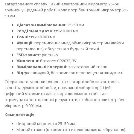
загартованого сплаву. Такий електронний мікрометр 25–50
зручний у щоденній роботі, коли потрібен точний мікрометр 25–
50 мм.
Діапазон вимірювання:
25–50 мм
Роздільна здатність:
0.001 мм
Точність:
±0.003 мм
Функції:
перемикання мм/дюйми (мікрометр мм дюйми
перемикання), обнулення в будь-якій точці
ESD‑захист:
рівень A
Живлення:
батарея CR2032, 3V
Вимірювальні поверхні:
загартований сплав
Відгук:
швидкий, без помилок перевищення швидкості
Сфери застосування: токарні та слюсарні роботи, контроль
якості на ділянках обробки, навчальні лабораторії. Цей
цифровий мікрометр для токаря допомагає стабільно
отримувати повторювані результати, особливо коли потрібен
мікрометр 0.001 мм.
Комплектація:
Цифровий мікрометр 25–50 мм
Мірний еталон (мікрометр з еталоном для калібрування)