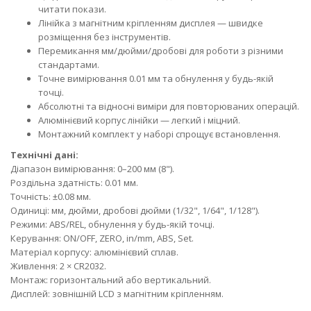
читати покази.
Лінійка з магнітним кріпленням дисплея — швидке
розміщення без інструментів.
Перемикання мм/дюйми/дробові для роботи з різними
стандартами.
Точне вимірювання 0.01 мм та обнулення у будь-якій
точці.
Абсолютні та відносні виміри для повторюваних операцій.
Алюмінієвий корпус лінійки — легкий і міцний.
Монтажний комплект у наборі спрощує встановлення.
Технічні дані:
Діапазон вимірювання: 0–200 мм (8").
Роздільна здатність: 0.01 мм.
Точність: ±0.08 мм.
Одиниці: мм, дюйми, дробові дюйми (1/32", 1/64", 1/128").
Режими: ABS/REL, обнулення у будь-якій точці.
Керування: ON/OFF, ZERO, in/mm, ABS, Set.
Матеріал корпусу: алюмінієвий сплав.
Живлення: 2 × CR2032.
Монтаж: горизонтальний або вертикальний.
Дисплей: зовнішній LCD з магнітним кріпленням.