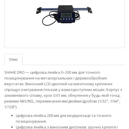
Опис
SHAHE DRO — цифрова лінійка 0–200 мм для точного
позиціонування на металорізальних і деревообробних
верстатах. Виносний LCD‑дисплей на магнітному кріпленні
спрощує зчитування показів у важкодоступних місцях. Корпус з
алюмінієвого сплаву, крок 0.01 мм, обнулення у будь-якій точці,
режими ABS/REL, перемикання мм/дюйми/дробові (1/32", 1/64",
1/128").
Цифрова лінійка 200 мм для модернізації та точного
позиціонування.
Цифрова лінійка з виносним дисплеєм: зручно кріпити і