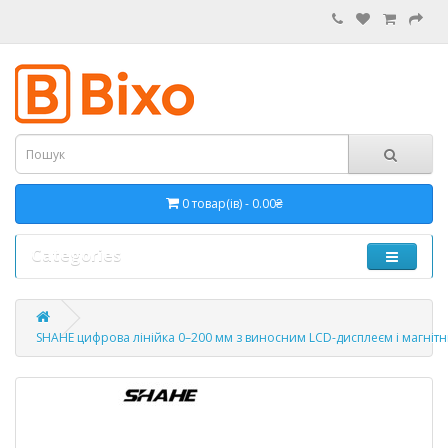
0 товар(ів) - 0.00₴
Categories
SHAHE цифрова лінійка 0–200 мм з виносним LCD-дисплеєм і магніт