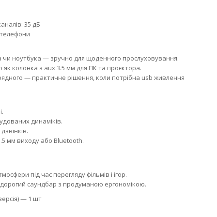
аналів: 35 дБ
, телефони
на чи ноутбука — зручно для щоденного прослуховування.
 як колонка з aux 3.5 мм для ПК та проєктора.
рядного — практичне рішення, коли потрібна usb живлення
і.
будованих динаміків.
дзвінків.
.5 мм виходу або Bluetooth.
мосфери під час перегляду фільмів і ігор.
дорогий саундбар з продуманою ергономікою.
версія) — 1 шт