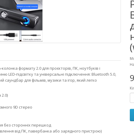
Мо
На
колонка формату 2.0 для проєкторів, ПК, ноутбуків і
ню LED-підсвітку та універсальні підключення: Bluetooth 5.0,
9
й саундбар для фільмів, музики та ігор, який легко
Кі
2.0)
’ємного 9D стерео
ння без сторонніх перешкод
(живлення від ПК, павербанка або зарядного пристрою)