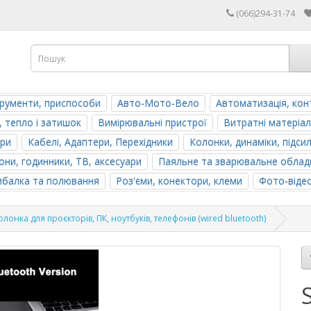
(066)294-31-74
трументи, приспособи
Авто-Мото-Вело
Автоматизація, кон
, тепло і затишок
Вимірювальні пристрої
Витратні матеріал
ери
Кабелі, Адаптери, Перехідники
Колонки, динаміки, підси
ни, годинники, ТВ, аксесуари
Паяльне та зварювальне облад
ибалка та полювання
Роз'єми, конектори, клеми
Фото-віде
лонка для проєкторів, ПК, ноутбуків, телефонів (wired bluetooth)