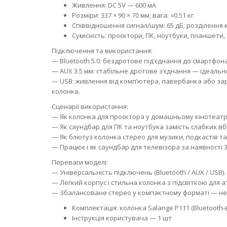
Живлення: DC 5V — 600 мА
Розміри: 337 × 90 × 70 мм; вага: ≈0.51 кг
Співвідношення сигнал/шум: 65 дБ; розділення к
Сумісність: проєктори, ПК, ноутбуки, планшети
Підключення та використання:
— Bluetooth 5.0: бездротове під’єднання до смартфо
— AUX 3.5 мм: стабільне дротове з’єднання — ідеально
— USB: живлення від комп’ютера, павербанка або за
колонка.
Сценарії використання:
— Як колонка для проєктора у домашньому кінотеатр
— Як саундбар для ПК та ноутбука замість слабких в
— Як блютуз колонка стерео для музики, подкастів та 
— Працює і як саундбар для телевізора за наявності 3
Переваги моделі:
— Універсальність підключень (Bluetooth / AUX / USB).
— Легкий корпус і стильна колонка з підсвіткою для ат
— Збалансоване стерео у компактному форматі — не
Комплектація: колонка Salange P111 (Bluetooth-
Інструкція користувача — 1 шт