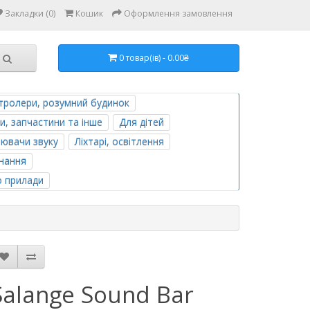
Закладки (0)
Кошик
Оформлення замовлення
0 товар(ів) - 0.00₴
тролери, розумний будинок
и, запчастини та інше
Для дітей
лювачи звуку
Ліхтарі, освітлення
нання
о прилади
Salange Sound Bar