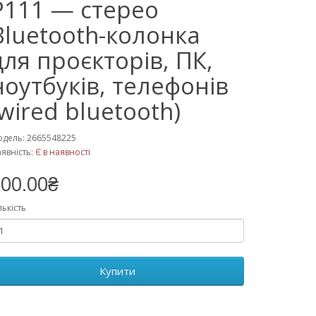
P111 — стерео
Bluetooth-колонка
для проєкторів, ПК,
ноутбуків, телефонів
(wired bluetooth)
дель: 2665548225
явність:
Є в наявності
00.00₴
лькість
Купити