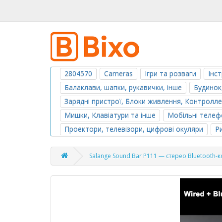
2804570
Cameras
Ігри та розваги
Інс
Балаклави, шапки, рукавички, інше
Будинок
Зарядні пристрої, Блоки живлення, Контролл
Мишки, Клавіатури та інше
Мобільні телефо
Проектори, телевізори, цифрові окуляри
Р
Salange Sound Bar P111 — стерео Bluetooth-ко