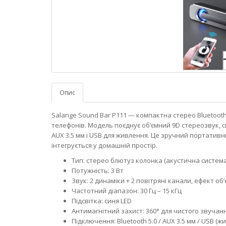
Опис
Salange Sound Bar P111 — компактна стерео Bluetooth-
телефонів. Модель поєднує об’ємний 9D стереозвук, си
AUX 3.5 мм і USB для живлення. Це зручний портативни
інтегрується у домашній простір.
Тип: стерео блютуз колонка (акустична система 
Потужність: 3 Вт
Звук: 2 динаміки + 2 повітряні канали, ефект об
Частотний діапазон: 30 Гц – 15 кГц
Підсвітка: синя LED
Антимагнітний захист: 360° для чистого звуча
Підключення: Bluetooth 5.0 / AUX 3.5 мм / USB 