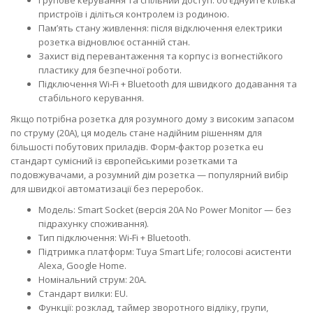
Групове керування та спільний доступ: об’єднуйте кілька
пристроїв і діліться контролем із родиною.
Пам’ять стану живлення: після відключення електрики
розетка відновлює останній стан.
Захист від перевантаження та корпус із вогнестійкого
пластику для безпечної роботи.
Підключення Wi‑Fi + Bluetooth для швидкого додавання та
стабільного керування.
Якщо потрібна розетка для розумного дому з високим запасом
по струму (20A), ця модель стане надійним рішенням для
більшості побутових приладів. Форм-фактор розетка eu
стандарт сумісний із європейськими розетками та
подовжувачами, а розумний дім розетка — популярний вибір
для швидкої автоматизації без переробок.
Модель: Smart Socket (версія 20A No Power Monitor — без
підрахунку споживання).
Тип підключення: Wi‑Fi + Bluetooth.
Підтримка платформ: Tuya Smart Life; голосові асистенти
Alexa, Google Home.
Номінальний струм: 20A.
Стандарт вилки: EU.
Функції: розклад, таймер зворотного відліку, групи,