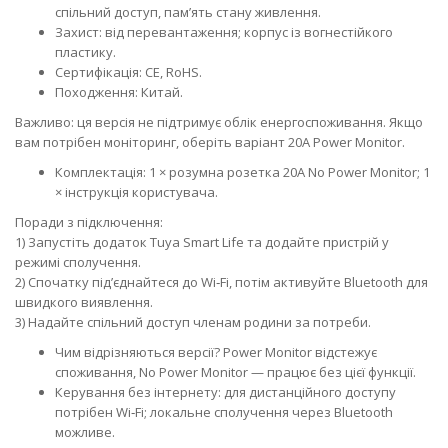
спільний доступ, пам’ять стану живлення.
Захист: від перевантаження; корпус із вогнестійкого
пластику.
Сертифікація: CE, RoHS.
Походження: Китай.
Важливо: ця версія не підтримує облік енергоспоживання. Якщо
вам потрібен моніторинг, оберіть варіант 20A Power Monitor.
Комплектація: 1 × розумна розетка 20A No Power Monitor; 1
× інструкція користувача.
Поради з підключення:
1) Запустіть додаток Tuya Smart Life та додайте пристрій у
режимі сполучення.
2) Спочатку під’єднайтеся до Wi‑Fi, потім активуйте Bluetooth для
швидкого виявлення.
3) Надайте спільний доступ членам родини за потреби.
Чим відрізняються версії? Power Monitor відстежує
споживання, No Power Monitor — працює без цієї функції.
Керування без інтернету: для дистанційного доступу
потрібен Wi‑Fi; локальне сполучення через Bluetooth
можливе.