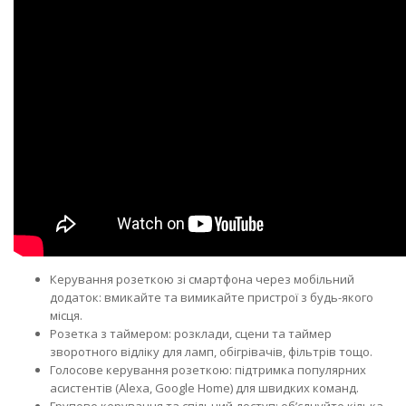
Керування розеткою зі смартфона через мобільний
додаток: вмикайте та вимикайте пристрої з будь-якого
місця.
Розетка з таймером: розклади, сцени та таймер
зворотного відліку для ламп, обігрівачів, фільтрів тощо.
Голосове керування розеткою: підтримка популярних
асистентів (Alexa, Google Home) для швидких команд.