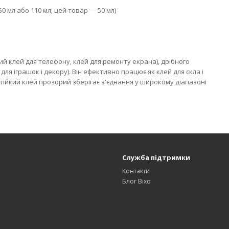
 50 мл або 110 мл; цей товар — 50 мл)
й клей для телефону, клей для ремонту екрана), дрібного
для іграшок і декору). Він ефективно працює як клей для скла і
стійкий клей прозорий зберігає з'єднання у широкому діапазоні
Служба підтримки
Контакти
Блог Bixo