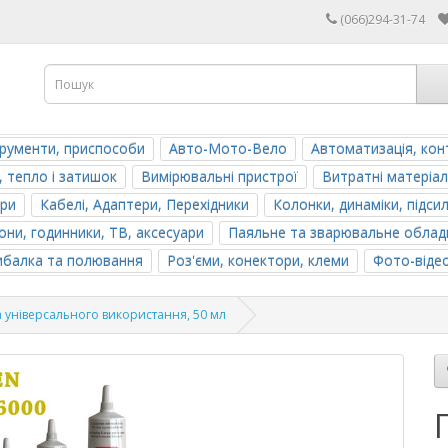
(066)294-31-74
трументи, приспособи
Авто-Мото-Вело
Автоматизація, кон
, тепло і затишок
Вимірювальні пристрої
Витратні матеріал
ери
Кабелі, Адаптери, Перехідники
Колонки, динаміки, підси
ни, годинники, ТВ, аксесуари
Паяльне та зварювальне облад
ибалка та полювання
Роз'єми, конектори, клеми
Фото-віде
а універсального використання, 50 мл