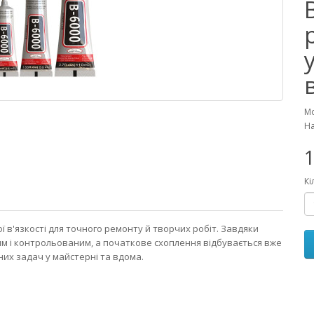
Мо
На
1
Кі
в'язкості для точного ремонту й творчих робіт. Завдяки
им і контрольованим, а початкове схоплення відбувається вже
них задач у майстерні та вдома.