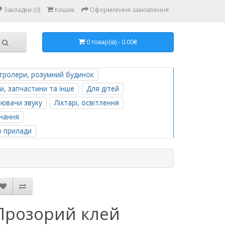
Закладки (0)
Кошик
Оформлення замовлення
0 товар(ів) - 0.00₴
тролери, розумний будинок
и, запчастини та інше
Для дітей
лювачи звуку
Ліхтарі, освітлення
нання
о прилади
Прозорий клей