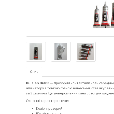
Опис
Bulaien B6000
— прозорий контактний клей середньої 
аплікатору з тонкою голкою нанесення стає акуратн
за 3 хвилини. Це універсальний клей 50 мл для щоден
Основні характеристики:
Колір: прозорий
В'язкість: середня