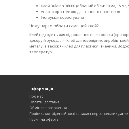
Клей Bulaien B6000 (обраний об'єм: 10 мл, 15 мл,
Аплікатор з голкою для точного нанесення
Інструкція користувача
Чому варто обрати саме цей клей?
Клей підходить для відновлення електроніки (прозори
декору й рукоділля (клей для ювелірних виробів, клей 
металу, а також як клей для пластику і тканини. Водо
температур.
Інформація
Про нас
Оплата і доставка
Обмін та повернення
Політика конфіденційності та захист персональних даних
Публічна оферта