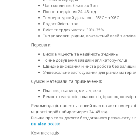
Час схоплення: близько 3 хв
Повне твердіння: 24–48 год
Температурний діапазон: -35°C ~ +90°C
Водостійкість: так
Вміст твердих часток: 30%–35%
Тип упаковки: рідина, контактний клей з апліка
Переваги:
Висока міцність та надійність з'єднань
Точне дозування завдяки аплікатору-голці
Швидке висихання й чиста робота без залишкі
Універсальне застосування для різних матеріа
Сумісні матеріали та призначення:
Пластик, тканина, метал, скло
Ремонт телефонів, планшетів, іграшок, ювелірн
Рекомендації:
нанесіть тонкий шар на чисті поверхні,
міцності виріб набирає через 24–48 год.
Більше про те як досягти бездоганного результату з
Bulaien B6000
!
Комплектація: