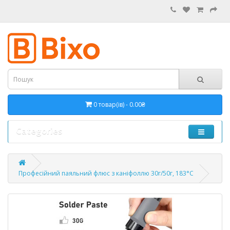
0 товар(ів) - 0.00₴
Categories
Професійний паяльний флюс з каніфоллю 30г/50г, 183°С