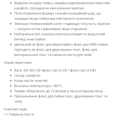
Видаляє оксидну плівку завдяки відновним властивостям
каніфолі, спрощуючи змочування припою.
Після плавлення формує тонкий ізоляційний шар, що
захищає місце пайки від повторного окиснення.
Зменшує поверхневий натяг і підвищує текучість припою
— результатом є рівномірні, міцні з’єднання.
Нейтральне pH, хороша електроізоляція та акуратний
вигляд зони пайки.
Ідеальний як флюс для мікропайки і флюс для SMD пайки,
підходить як флюс для друкованих плат, флюс для
материнських плат та паяльна паста для чіпів.
Характеристики:
Вага: 30г або 50г (флюс паста 30г / флюс паста 50г).
Склад: каніфоль.
Колір пасти: жовтий.
Вказана температура: 183°С.
Термін зберігання: до 12 місяців у прохолодному місці.
Призначення: флюс для пайки плат, друкованих плат та
чіпів.
Комплектація:
1 × Паяльна паста