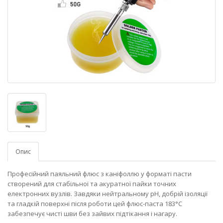
Опис
Професійний паяльний флюс з каніфоллю у форматі пасти
створений для стабільної та акуратної пайки точних
електронних вузлів. Завдяки нейтральному pH, добрій ізоляції
та гладкій поверхні після роботи цей флюс-паста 183°С
забезпечує чисті шви без зайвих підтікання і нагару.