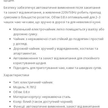
щодня.
Безпеку забезпечує автоматичне вимкнення після закипання
та захист від википання, а живлення 220V/50Hz робить прилад
сумісним із більшістю розеток. Об’єм 0.8 л оптимальний для 2–3
чашок чаю чи кави, що зручно в дорозі та для невеликої кухні.
Маленький електрочайник легко поміщається у валізу або
дорожню сумку.
Чайник з нержавіючої сталі стійкий до подряпин і простий
у догляді.
Дорожній чайник зручний у відрядженнях, хостелах та
апартаментах.
Автовимкнення та захист від википання для спокійного
користування щодня.
Підходить для приготування чаю, кави та швидких супів.
Характеристики
Тип: електричний чайник
Модель: R.7812
Об’єм: 0.8 л
Матеріал корпусу: нержавіюча сталь
Колір: білий (також доступний чорний)
Функції: автоматичне вимкнення, захист від википання