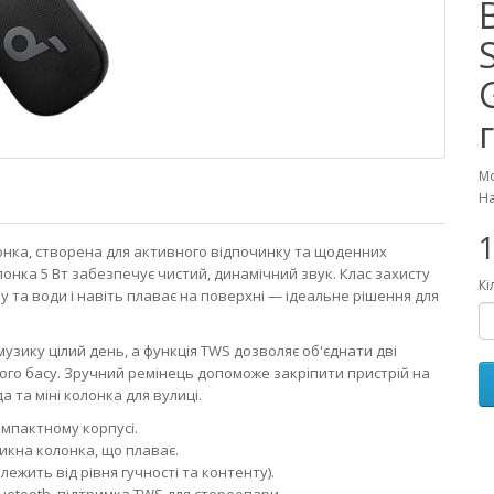
Мо
На
1
лонка, створена для активного відпочинку та щоденних
лонка 5 Вт забезпечує чистий, динамічний звук. Клас захисту
Кі
лу та води і навіть плаває на поверхні — ідеальне рішення для
узику цілий день, а функція TWS дозволяє об'єднати дві
ого басу. Зручний ремінець допоможе закріпити пристрій на
 та міні колонка для вулиці.
омпактному корпусі.
икна колонка, що плаває.
лежить від рівня гучності та контенту).