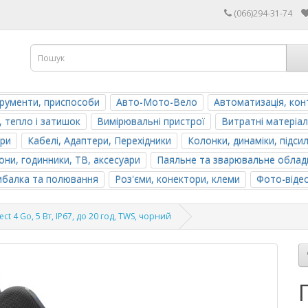
(066)294-31-74
трументи, приспособи
Авто-Мото-Вело
Автоматизація, кон
, тепло і затишок
Вимірювальні пристрої
Витратні матеріал
ери
Кабелі, Адаптери, Перехідники
Колонки, динаміки, підси
ни, годинники, ТВ, аксесуари
Паяльне та зварювальне облад
ибалка та полювання
Роз'єми, конектори, клеми
Фото-віде
t 4 Go, 5 Вт, IP67, до 20 год, TWS, чорний