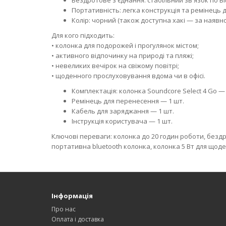
Бездротове з'єднання: стабільний зв'язок по B
Портативність: легка конструкція та ремінець 
Колір: чорний (також доступна хакі — за наявнос
Для кого підходить:
• колонка для подорожей і прогулянок містом;
• активного відпочинку на природі та пляжі;
• невеликих вечірок на свіжому повітрі;
• щоденного прослуховування вдома чи в офісі.
Комплектація: колонка Soundcore Select 4 Go — 
Ремінець для перенесення — 1 шт.
Кабель для заряджання — 1 шт.
Інструкція користувача — 1 шт.
Ключові переваги: колонка до 20 годин роботи, безд
портативна bluetooth колонка, колонка 5 Вт для щод
Інформація
Про нас
Оплата і доставка