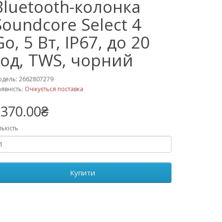
Bluetooth-колонка
Soundcore Select 4
Go, 5 Вт, IP67, до 20
год, TWS, чорний
дель: 2662807279
явність:
Очікується поставка
370.00₴
лькість
Купити