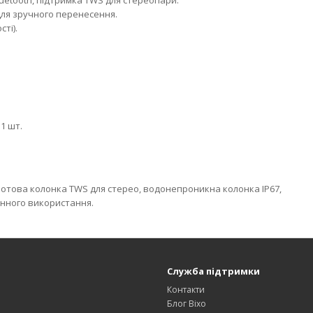
luetooth, підтримка TWS для стереопари.
для зручного перенесення.
ті).
1 шт.
ротова колонка TWS для стерео, водонепроникна колонка IP67,
енного використання.
Служба підтримки
Контакти
Блог Bixo