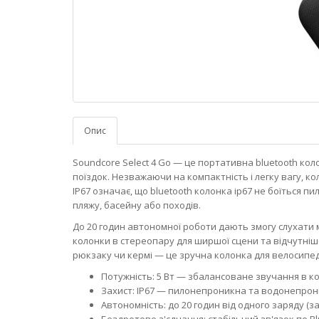
Опис
Soundcore Select 4 Go — це портативна bluetooth ко
поїздок. Незважаючи на компактність і легку вагу, ко
IP67 означає, що bluetooth колонка ip67 не боїться пи
пляжу, басейну або походів.
До 20 годин автономної роботи дають змогу слухати м
колонки в стереопару для ширшої сцени та відчутніш
рюкзаку чи кермі — це зручна колонка для велосипеда
Потужність: 5 Вт — збалансоване звучання в к
Захист: IP67 — пилонепроникна та водонепрон
Автономність: до 20 годин від одного заряду (за