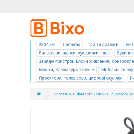
2804570
Cameras
Ігри та розваги
Інс
Балаклави, шапки, рукавички, інше
Будинок
Зарядні пристрої, Блоки живлення, Контролл
Мишки, Клавіатури та інше
Мобільні телефо
Проектори, телевізори, цифрові окуляри
Р
Портативна Bluetooth-колонка Soundcore Selec