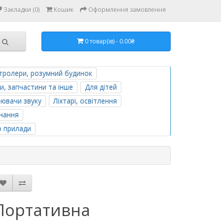
Закладки (0)
Кошик
Оформлення замовлення
0 товар(ів) - 0.00₴
тролери, розумний будинок
и, запчастини та інше
Для дітей
лювачи звуку
Ліхтарі, освітлення
нання
о прилади
Портативна