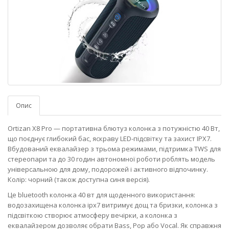
Опис
Ortizan X8 Pro — портативна блютуз колонка з потужністю 40 Вт,
що поєднує глибокий бас, яскраву LED-підсвітку та захист IPX7.
Вбудований еквалайзер з трьома режимами, підтримка TWS для
стереопари та до 30 годин автономної роботи роблять модель
універсальною для дому, подорожей і активного відпочинку.
Колір: чорний (також доступна синя версія).
Це bluetooth колонка 40 вт для щоденного використання:
водозахищена колонка ipx7 витримує дощ та бризки, колонка з
підсвіткою створює атмосферу вечірки, а колонка з
еквалайзером дозволяє обрати Bass, Pop або Vocal. Як справжня