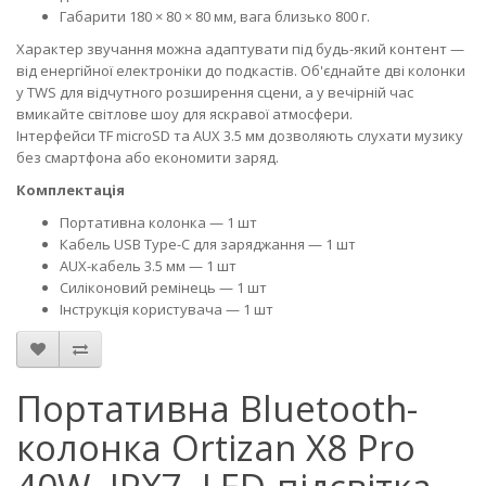
Габарити 180 × 80 × 80 мм, вага близько 800 г.
Характер звучання можна адаптувати під будь-який контент —
від енергійної електроніки до подкастів. Об'єднайте дві колонки
у TWS для відчутного розширення сцени, а у вечірній час
вмикайте світлове шоу для яскравої атмосфери.
Інтерфейси TF microSD та AUX 3.5 мм дозволяють слухати музику
без смартфона або економити заряд.
Комплектація
Портативна колонка — 1 шт
Кабель USB Type-C для заряджання — 1 шт
AUX-кабель 3.5 мм — 1 шт
Силіконовий ремінець — 1 шт
Інструкція користувача — 1 шт
Портативна Bluetooth-
колонка Ortizan X8 Pro