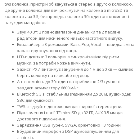
tws колонка, пристрій об'єднується в стерео з другою колонкою.
Це зручна колонка для вечірок, музична колонка з microSD та
колонка з aux 3.5; безпровідна колонка 30 годин автономності
пасує для мандрівок.
Звук 40 Вт: 2 повнодіапазонні динаміки та 2 пасивні
радіатори для насиченого низькочастотного відгуку.
Еквалайзер з 3 режимами: Bass, Pop, Vocal — швидка зміна
характеру звучання під жанр.
LED-підсвітка: 7 кольорів із синхронізацією під ритм
музики, за потреби можна вимкнути.
Захист IPX7: витримує занурення до 1 м до 30 хв — сміливо
беріть колонку на пляж або під дощ.
Автономність до 30 годин на приблизно 2/3 гучності
завдяки акумулятору 6600 мА·г.
Bluetooth 5.3 зі стабільним з'єднанням до 20 м, аудіокодек
SBC для сумісності.
TWS: з'єднуйте дві колонки для ширшої стереосцени.
Підключення і носії: TF microSD до 32 ГБ, AUX 3.5 мм для
дротового підключення.
Заряджання USB Type-C 5V/2A, орієнтовно ~3 години.
Вбудований мікрофон з DSP шумозаглушенням для
дзвінків.