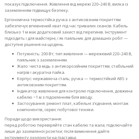
показує підключення. Живлення від мережі 220–240 В, вилка із
заземленням підвищує безпеку.
Ергономічна термостійка ручка з антиковзним покриттям
забезпечує впевнений хват під час тривалих сеансів. Кабель
близько 1 м має додатковий захист від перегинів. Інструмент
підходить і для майстерні, і як паяльник для домашніх робіт —
доступне рішення на щодень.
Потужність: 200 Вт; тип живлення — мережевий 220–240 В,
паяльник з заземленням.
Жало: чиста мідь з антикорозійним покриттям; стабільний
нагрів і акуратна пайка.
Корпус: нержавіюча сталь; ручка — термостійкий ABS з
антиковзним покриттям.
Індикатор живлення для контролю підключення, довжина
кабелю ~1 м з підсиленням біля вводу.
Застосування: ремонт плат, кабельні з’єднання, монтаж
компонентів, сервіс побутової техніки.
Поради щодо використання:
перед роботою перевіряйте стан кабелю та жала; підключайте
лише до заземленої розетки; після вимкнення дайте
інструменту охолонути на підставці.