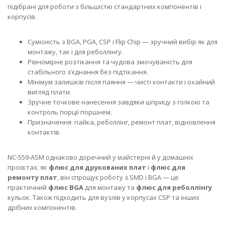
підібрані для роботи з більшістю стандартних компонентів і
корпусів.
Сумісність з BGA, PGA, CSP і Flip Chip — зручний вибір як для
монтажу, так і для реболлінгу.
Рівномірне розтікання та чудова змочуваність для
стабільного з’єднання без підтікання.
Мінімум залишків після паяння — чисті контакти і охайний
вигляд плати.
Зручне точкове нанесення завдяки шприцу з голкою та
контроль порції поршнем.
Призначення: пайка, реболлінг, ремонт плат, відновлення
контактів.
NC-559-ASM однаково доречний у майстерні й у домашніх
проєктах: як
флюс для друкованих плат
і
флюс для
ремонту плат
, він спрощує роботу з SMD і BGA — це
практичний
флюс BGA
для монтажу та
флюс для реболлінгу
кульок. Також підходить для вузлів у корпусах CSP та інших
дрібних компонентів.