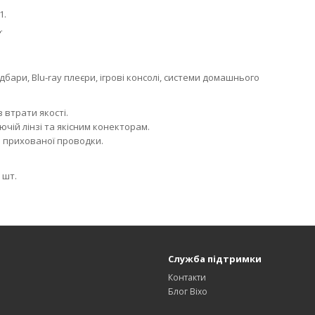
1.
.
дбари, Blu-ray плеєри, ігрові консолі, системи домашнього
 втрати якості.
чій лінзі та якісним конекторам.
я прихованої проводки.
 шт.
Служба підтримки
Контакти
Блог Bixo