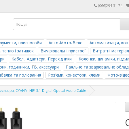
(066)294-31-74
трументи, приспособи
Авто-Мото-Вело
Автоматизація, кон
, тепло і затишок
Вимірювальні пристрої
Витратні матеріал
ери
Кабелі, Адаптери, Перехідники
Колонки, динаміки, підси
ни, годинники, ТВ, аксесуари
Паяльне та зварювальне облад
ибалка та полювання
Роз'єми, конектори, клеми
Фото-віде
ивера, CYANMI HIFI 5.1 Digital Optical Audio Cable