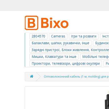
2804570
Cameras
Ігри та розваги
Інс
Балаклави, шапки, рукавички, інше
Будинок
Зарядні пристрої, Блоки живлення, Контролл
Мишки, Клавіатури та інше
Мобільні телефо
Проектори, телевізори, цифрові окуляри
Р
Оптоволоконний кабель (1 м, molding) для рес