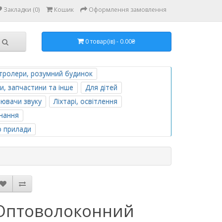
Закладки (0)
Кошик
Оформлення замовлення
0 товар(ів) - 0.00₴
тролери, розумний будинок
и, запчастини та інше
Для дітей
лювачи звуку
Ліхтарі, освітлення
нання
о прилади
Оптоволоконний