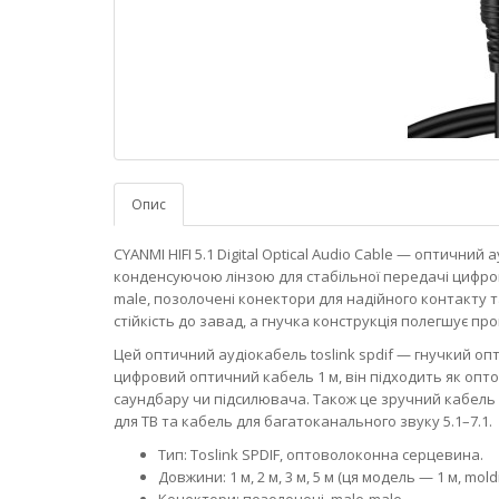
Опис
CYANMI HIFI 5.1 Digital Optical Audio Cable — оптичн
конденсуючою лінзою для стабільної передачі цифровог
male, позолочені конектори для надійного контакту 
стійкість до завад, а гнучка конструкція полегшує п
Цей оптичний аудіокабель toslink spdif — гнучкий о
цифровий оптичний кабель 1 м, він підходить як оптов
саундбару чи підсилювача. Також це зручний кабель 
для ТВ та кабель для багатоканального звуку 5.1–7.1.
Тип: Toslink SPDIF, оптоволоконна серцевина.
Довжини: 1 м, 2 м, 3 м, 5 м (ця модель — 1 м, moldi