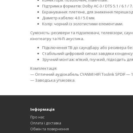
Конектори: позолочені, male-male.
Підтримка форматів: Dolby AC-3 / DTS 5.1 / 6.1 / 7.
Екранування: плетене, для зниження перешкод
Діаметр кабелю: 4.0 / 5.0 мм.
Колір: чорний із золотистими елементами.
Сумісність: ресивери та підсилювачі, телевізори, саун
кінотеатру та Hi‑Fi акустика.
Підключення ТВ до саундбару або ресивера без
Стабільний цифровий сигнал завдяки конденсую
Зручний монтаж: м’який, гнучкий, підходить дл
Комплектація:
— Оптичний аудіокабель CYANMI HIFI Toslink SPDIF — 1
— Заводська упаковка.
Інформація
Про нас
Оплата і доставка
Обмін та повернення