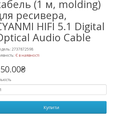
кабель (1 м, molding)
для ресивера,
CYANMI HIFI 5.1 Digital
Optical Audio Cable
дель: 2737872598
явність:
Є в наявності
50.00₴
лькість
Купити