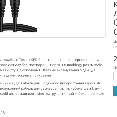
Мо
На
2
ий аудіокабель Toslink SPDIF з оптоволоконною серцевиною та
о сигналу без спотворень. Версія 1 м (molding), роз’єм male-
Кі
та захисту від окиснення. Плетене екранування підвищує
рокладання, зокрема приховане.
птичний аудіо кабель для щоденного використання вдома. Як
олоконний кабель для ресивера, так і як кабель toslink для
spdif для домашнього кінотеатру, оптичний кабель male-male
ng).