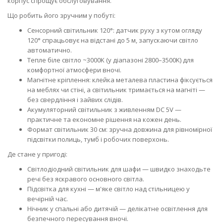
корпус спрощує обслуговування.
Що робить його зручним у побуті:
Сенсорний світильник 120°: датчик руху з кутом огляду
120° спрацьовує на відстані до 5 м, запускаючи світло
автоматично.
Тепле біле світло ~3000K (у діапазоні 2800–3500K) для
комфортної атмосфери вночі.
Магнітне кріплення: клейка металева пластина фіксується
на меблях чи стіні, а світильник тримається на магніті —
без свердління і зайвих слідів.
Акумуляторний світильник з живленням DC 5V —
практичне та економне рішення на кожен день.
Формат світильник 30 см: зручна довжина для рівномірної
підсвітки полиць, тумб і робочих поверхонь.
Де стане у пригоді:
Світлодіодний світильник для шафи — швидко знаходьте
речі без яскравого основного світла.
Підсвітка для кухні — м'яке світло над стільницею у
вечірній час.
Нічник у спальні або дитячій — делікатне освітлення для
безпечного пересування вночі.