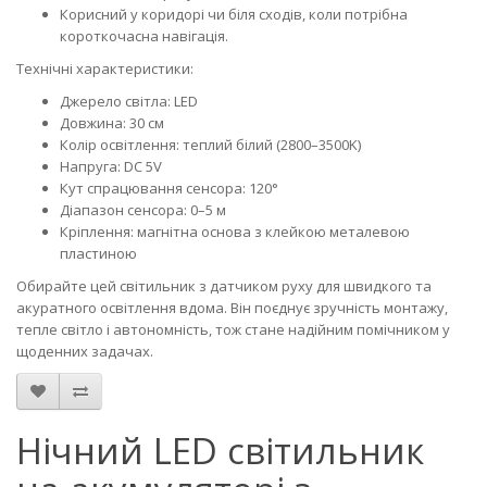
Корисний у коридорі чи біля сходів, коли потрібна
короткочасна навігація.
Технічні характеристики:
Джерело світла: LED
Довжина: 30 см
Колір освітлення: теплий білий (2800–3500K)
Напруга: DC 5V
Кут спрацювання сенсора: 120°
Діапазон сенсора: 0–5 м
Кріплення: магнітна основа з клейкою металевою
пластиною
Обирайте цей світильник з датчиком руху для швидкого та
акуратного освітлення вдома. Він поєднує зручність монтажу,
тепле світло і автономність, тож стане надійним помічником у
щоденних задачах.
Нічний LED світильник