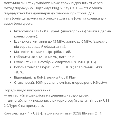
фактична ємність у Windows може трохи відрізнятися через
метод підрахунку. Підтримує Plug & Play і OTG — otg флешка
під’єднується без драйверів до сумісних пристроїв. Для
телефонів це зручна usb флешка для телефону та флешка для
смартфона type-c.
Інтерфейси: USB 2.0 + Type‑C (двостороння флешка з двома
конекторами).
Швидкість: читання до 15 МБ/с, запис до 6 МБ/с (залежно
від середовища й обладнання).
Матеріал: метал; колір: сріблястий.
Габарити: 38 × 12.3 × 4.6 мм; вага: 15 г.
Сумісність: ПК, ноутбуки, смартфони з USB‑C (OTG).
Робоча температура: −25°C … +85°C; зберігання: −40°C …
+85°C.
Відповідність RoHS; режим Plug & Play.
Стан: новий, 100% реальна ємність (перевірено H2testw).
Поради щодо використання:
— не тестуйте швидкість на дешевих кард-рідерах;
— для стабільних показників використовуйте штатні порти USB
2.0/Type‑C на пристроях.
Комплектація: 1 × USB флеш-накопичувач 32GB Bliksem 2in1.