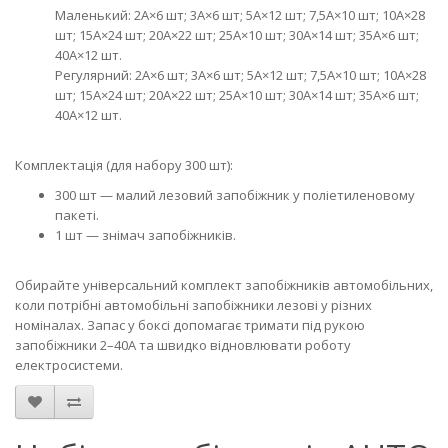
Маленький: 2А×6 шт; 3А×6 шт; 5А×12 шт; 7,5А×10 шт; 10А×28
шт; 15А×24 шт; 20А×22 шт; 25А×10 шт; 30А×14 шт; 35А×6 шт;
40А×12 шт.
Регулярний: 2А×6 шт; 3А×6 шт; 5А×12 шт; 7,5А×10 шт; 10А×28
шт; 15А×24 шт; 20А×22 шт; 25А×10 шт; 30А×14 шт; 35А×6 шт;
40А×12 шт.
Комплектація (для набору 300 шт):
300 шт — малий лезовий запобіжник у поліетиленовому
пакеті.
1 шт — знімач запобіжників.
Обирайте універсальний комплект запобіжників автомобільних,
коли потрібні автомобільні запобіжники лезові у різних
номіналах. Запас у боксі допомагає тримати під рукою
запобіжники 2–40А та швидко відновлювати роботу
електросистеми.