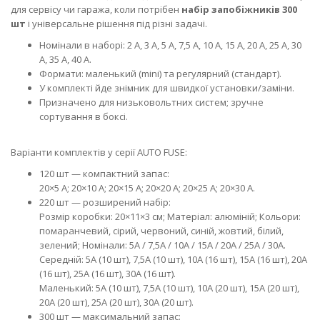
для сервісу чи гаража, коли потрібен
набір запобіжників 300
шт
і універсальне рішення під різні задачі.
Номінали в наборі: 2 А, 3 А, 5 А, 7,5 А, 10 А, 15 А, 20 А, 25 А, 30
А, 35 А, 40 А.
Формати: маленький (mini) та регулярний (стандарт).
У комплекті йде знімник для швидкої установки/заміни.
Призначено для низьковольтних систем; зручне
сортування в боксі.
Варіанти комплектів у серії AUTO FUSE:
120 шт — компактний запас:
20×5 А; 20×10 А; 20×15 А; 20×20 А; 20×25 А; 20×30 А.
220 шт — розширений набір:
Розмір коробки: 20×11×3 см; Матеріал: алюміній; Кольори:
помаранчевий, сірий, червоний, синій, жовтий, білий,
зелений; Номінали: 5А / 7,5А / 10А / 15А / 20А / 25А / 30А.
Середній: 5А (10 шт), 7,5А (10 шт), 10А (16 шт), 15А (16 шт), 20А
(16 шт), 25А (16 шт), 30А (16 шт).
Маленький: 5А (10 шт), 7,5А (10 шт), 10А (20 шт), 15А (20 шт),
20А (20 шт), 25А (20 шт), 30А (20 шт).
300 шт — максимальний запас: