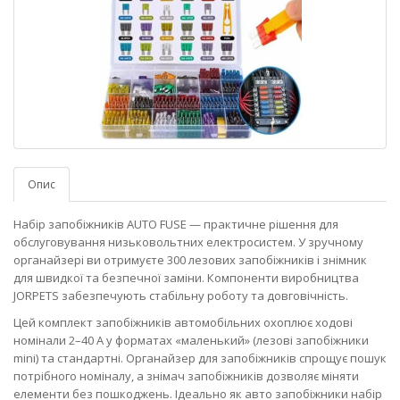
Опис
Набір запобіжників AUTO FUSE — практичне рішення для
обслуговування низьковольтних електросистем. У зручному
органайзері ви отримуєте 300 лезових запобіжників і знімник
для швидкої та безпечної заміни. Компоненти виробництва
JORPETS забезпечують стабільну роботу та довговічність.
Цей комплект запобіжників автомобільних охоплює ходові
номінали 2–40 А у форматах «маленький» (лезові запобіжники
mini) та стандартні. Органайзер для запобіжників спрощує пошук
потрібного номіналу, а знімач запобіжників дозволяє міняти
елементи без пошкоджень. Ідеально як авто запобіжники набір