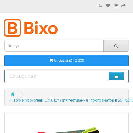
0 товар(ів) - 0.00₴
Categories
Набір мікро-кліпів IC (10 шт.) для тестування і програматорів SOP/