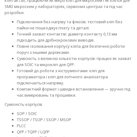
контактах, працюючи як мікро кліп для мікросхем і як кліпси для
SMD мікросхем у лабораторіях, сервісних центрах та під час
розробки.
Підключення без нагріву та флюсів: тестовий кліп без
пайки не пошкоджує плату та деталі.
Точний захват контактів: діаметр контакту 0,13 мм
підходить для дрібнокрокових виводів.
Повне ізолювання корпусу кліпа для безпечної роботи
поруч з іншими доріжками.
Сумісність з великою кількістю корпусів: працює як захват
для SOIC та мікрокліп для QFP.
Готовий до роботи з інструментами: кліп для
програматора і кліп для логічного аналізатора
підключається напряму.
Компактний формат і швидке встановлення — зручно під
час вимірювань та прошивки.
Сумісність корпусів
SOP / SOIC
TSSOP / TSOP / SSOP / MSOP
PLCC
QFP / TQFP / LQFP