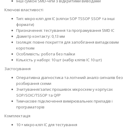
Інші сумісні SMD‑чіпи з відкритими виводами
Ключові властивості
Тип: мікро‑кліп для IC (кліпси SOP TSSOP SSOP та інші
формати)
Призначення: тестування та програмування SMD IC
Діаметр контакту: 0,13 мм
Ізоляція: повне покриття для запобігання випадковим
коротким
Особливість: робота без пайки
Кількість у наборі: 10 шт (набір кліпів IC 10 шт)
Застосування
Оперативна діагностика та логічний аналіз сигналів без
розбирання схеми
Зчитування/запис прошивок мікросхем у корпусах
SOP/SOIC/TSSOP та QFP
Тимчасове підключення вимірювальних приладів і
програматорів
Комплектація
10 × мікро‑кліп IC для тестування