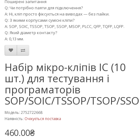
Поширені запитання
Q: Чи потрібно паяти для підключення?
A: Ні, кліп просто фіксується на виводах — без пайки.
Q: З якими корпусами сумісні кліпи?
A: SOP, SOIC, TSSOP, TSOP, SSOP, MSOP, PLCC, QFP, TQFP, LQFP.
Q: Який діаметр контакту?
A: 0,13 мм.
Набір мікро-кліпів IC (10
шт.) для тестування і
програматорів
SOP/SOIC/TSSOP/TSOP/SS
Модель: 2752722668
Наявність:
Очікується поставка
460.00₴