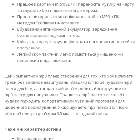
Працює з картами microSD/TF: переносіть музику на карту
та слухайте без підключення до мережі.
Просте використання: копіювання файлів MP3 з ПК
методом "копіювати/вставити".
Вбудований літій-іонний акумулятор: заряджання
безпосередньо від комп'ютера.
Кліпса на корпусі: зручно фіксувати під час активностей та
прогулянок.
Легкий і компактний: легко поміститься у кишеню чи
невеликий відділ рюкзака.
Цей компактний mp3 плеєр створений для тих, хто хоче слухати
треки без зайвих налаштувань. Завдяки кліпсі це чудовий mp3
плеєр для бігу, а стандартний роз'єм робить його зручним як
mp3 плеєр для навушників. Працює як mp3 плеєр з micro sd і
чудово підходить як портативний музичний програвач для
щоденного користування. Якщо шукаєте mp3 плеєр з кліпсою
або mp3 плеєр з роз'ємом 3.5 мм — це вдалий вибір.
Технічні характеристики
Матеріал: пластик