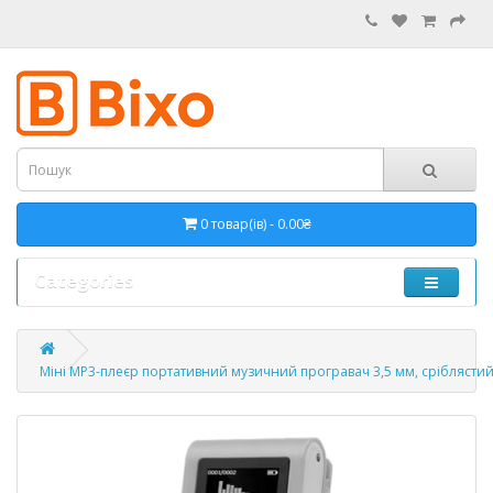
0 товар(ів) - 0.00₴
Categories
Міні MP3-плеєр портативний музичний програвач 3,5 мм, сріблясти