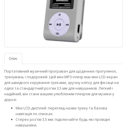
Опис
Портативний музичний програвач для щоденних прогулянок,
тренувань і подорожей. Цей міні MP3-плеєр має міні LCD-екран
для швидкого керування треками, зручну кліпсу для фіксації на
одязі та стандартний роз'єм 3,5 мм для навушників. Легкий і
надійний, він стане вашим улюбленим плеєром для музики у
дорозі.
Міні LCD-дисплей: перегляд назви треку та базова
навігація по списках.
Стерео роз'єм 3,5 мм: підключайте будь-які провідні
навушники.