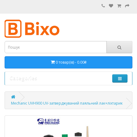
0 товар(ів) - 0.00₴
Categories
Mechanic UVH900 UV-затверджуваний паяльний лак+ліхтарик