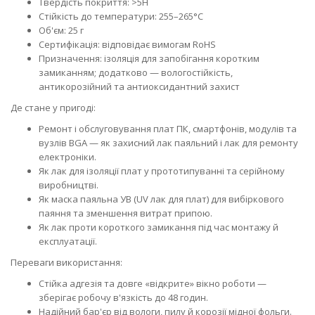
Твердість покриття: >5H
Стійкість до температури: 255–265°C
Об'єм: 25 г
Сертифікація: відповідає вимогам RoHS
Призначення: ізоляція для запобігання коротким
замиканням; додатково — вологостійкість,
антикорозійний та антиоксидантний захист
Де стане у пригоді:
Ремонт і обслуговування плат ПК, смартфонів, модулів та
вузлів BGA — як захисний лак паяльний і лак для ремонту
електроніки.
Як лак для ізоляції плат у прототипуванні та серійному
виробництві.
Як маска паяльна УВ (UV лак для плат) для вибіркового
паяння та зменшення витрат припою.
Як лак проти короткого замикання під час монтажу й
експлуатації.
Переваги використання:
Стійка адгезія та довге «відкрите» вікно роботи —
зберігає робочу в'язкість до 48 годин.
Надійний бар'єр від вологи, пилу й корозії мідної фольги.