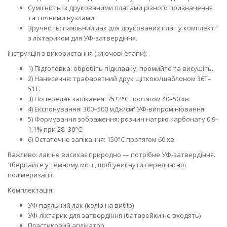
Сумісність із друкованими платами різного призначення
та точними вузлами.
Зручність: паяльний лак для друкованих плат у комплекті
з ліхтариком для УФ-затвердіння.
Інструкція з використання (ключові етапи):
1) Підготовка: обробіть підкладку, промийте та висушіть.
2) Нанесення: трафаретний друк щіткою/шаблоном 36T–
51T.
3) Попереднє запікання: 75±2°C протягом 40–50 хв.
4) Експонування: 300–500 мДж/см² УФ-випромінювання.
5) Формування зображення: розчин натрію карбонату 0,9–
1,1% при 28–30°C.
6) Остаточне запікання: 150°C протягом 60 хв.
Важливо: лак не висихає природно — потрібне УФ-затвердіння.
Зберігайте у темному місці, щоб уникнути передчасної
полімеризації.
Комплектація:
УФ паяльний лак (колір на вибір)
УФ-ліхтарик для затвердіння (батарейки не входять)
Пластиковий аплікатор