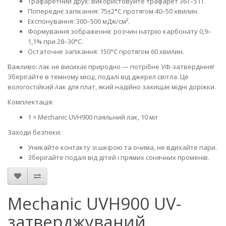
Трафаретний друк: використовуйте трафарет 36T–51T.
Попереднє запікання: 75±2°C протягом 40–50 хвилин.
Експонування: 300–500 мДж/см².
Формування зображення: розчин натрію карбонату 0,9–
1,1% при 28–30°C.
Остаточне запікання: 150°C протягом 60 хвилин.
Важливо: лак не висихає природно — потрібне УФ-затвердіння!
Зберігайте в темному місці, подалі від джерел світла. Це
вологостійкий лак для плат, який надійно захищає мідні доріжки.
Комплектація:
1 × Mechanic UVH900 паяльний лак, 10 мл
Заходи безпеки:
Уникайте контакту зі шкірою та очима, не вдихайте пари.
Зберігайте подалі від дітей і прямих сонячних променів.
Mechanic UVH900 UV-
затверджуваний