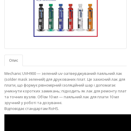
Опис
Mechanic UVH900 — зелений uv-затверджуваний паяльний лак
(solder mask зелений) для друкованих плат. Це захисний лак для
плати, що формує рівномірний ізоляційний шар і допомагає
уникнути коротких замикань; підходить як лак для ремонту плат
та точних вузлів. Об’єм 10 мл — паяльний лак для плати 10 мл
зручний у роботі та дозуванні.
Відповідає стандартам RoHS.