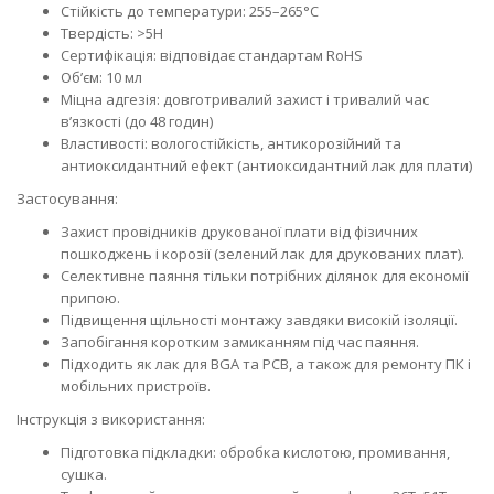
Стійкість до температури: 255–265°C
Твердість: >5H
Сертифікація: відповідає стандартам RoHS
Об’єм: 10 мл
Міцна адгезія: довготривалий захист і тривалий час
в’язкості (до 48 годин)
Властивості: вологостійкість, антикорозійний та
антиоксидантний ефект (антиоксидантний лак для плати)
Застосування:
Захист провідників друкованої плати від фізичних
пошкоджень і корозії (зелений лак для друкованих плат).
Селективне паяння тільки потрібних ділянок для економії
припою.
Підвищення щільності монтажу завдяки високій ізоляції.
Запобігання коротким замиканням під час паяння.
Підходить як лак для BGA та PCB, а також для ремонту ПК і
мобільних пристроїв.
Інструкція з використання:
Підготовка підкладки: обробка кислотою, промивання,
сушка.