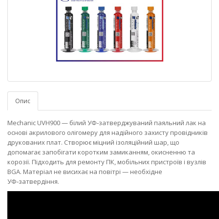
Опис
Mechanic UVH900 — білий УФ‑затверджуваний паяльний лак на
основі акрилового олігомеру для надійного захисту провідників
друкованих плат. Створює міцний ізоляційний шар, що
допомагає запобігати коротким замиканням, окисненню та
корозії. Підходить для ремонту ПК, мобільних пристроїв і вузлів
BGA. Матеріал не висихає на повітрі — необхідне
УФ‑затвердіння.