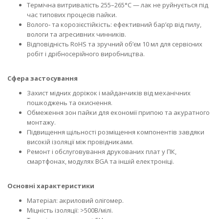
Термічна витривалість 255–265°C — лак не руйнується під
час типових процесів пайки.
Волого‑ та корозієстійкість: ефективний бар’єр від пилу,
вологи та агресивних чинників.
Відповідність RoHS та зручний об’єм 10 мл для сервісних
робіт і дрібносерійного виробництва.
Сфера застосування
Захист мідних доріжок і майданчиків від механічних
пошкоджень та окиснення.
Обмеження зон пайки для економії припою та акуратного
монтажу.
Підвищення щільності розміщення компонентів завдяки
високій ізоляції між провідниками.
Ремонт і обслуговування друкованих плат у ПК,
смартфонах, модулях BGA та іншій електроніці.
Основні характеристики
Матеріал: акриловий олігомер.
Міцність ізоляції: >500В/мілі.