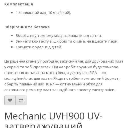
Комплектація
1 × паяльний лак, 10 мл (білий).
Зберігання та безпека
Зберігати у темному місці, захищати від світла.
Уникати контакту зі шкірою та очима, не вдихати пари.
Тримати подалі від дітей.
Це рішення стане у пригоді як захисний лак для друкованих плат
у сервісі та хобі‑проєктах. Під час робіт зручним буде точкове
нанесення як паяльна маска біла, а для вузлів BGA — як
ізоляційний лак для плати. Якщо потрібен компактний формат,
оберіть паяльний лак 10 мл — оптимальний об’єм для
локального ремонту плат та надійного захисту електроніки.
Mechanic UVH900 UV-
затверджуваний