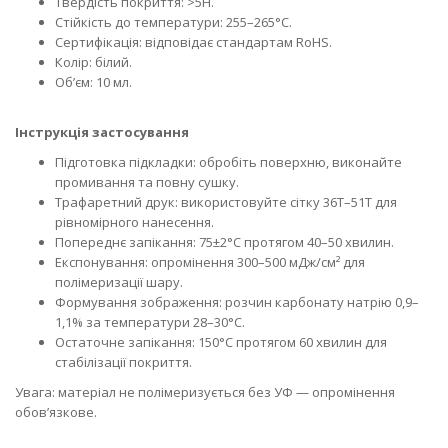
Твердість покриття: >5H.
Стійкість до температури: 255–265°C.
Сертифікація: відповідає стандартам RoHS.
Колір: білий.
Об’єм: 10 мл.
Інструкція застосування
Підготовка підкладки: обробіть поверхню, виконайте
промивання та повну сушку.
Трафаретний друк: використовуйте сітку 36T–51T для
рівномірного нанесення.
Попереднє запікання: 75±2°C протягом 40–50 хвилин.
Експонування: опромінення 300–500 мДж/см² для
полімеризації шару.
Формування зображення: розчин карбонату натрію 0,9–
1,1% за температури 28–30°C.
Остаточне запікання: 150°C протягом 60 хвилин для
стабілізації покриття.
Увага: матеріал не полімеризується без УФ — опромінення
обов’язкове.