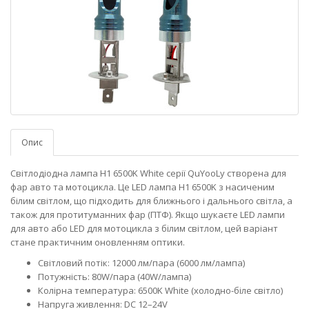
Опис
Світлодіодна лампа H1 6500K White серії QuYooLy створена для
фар авто та мотоцикла. Це LED лампа H1 6500K з насиченим
білим світлом, що підходить для ближнього і дальнього світла, а
також для протитуманних фар (ПТФ). Якщо шукаєте LED лампи
для авто або LED для мотоцикла з білим світлом, цей варіант
стане практичним оновленням оптики.
Світловий потік: 12000 лм/пара (6000 лм/лампа)
Потужність: 80W/пара (40W/лампа)
Колірна температура: 6500K White (холодно-біле світло)
Напруга живлення: DC 12–24V