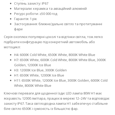
Ступінь захисту: IP67
Матеріали: кераміка та авіаційний алюміній
Ресурс роботи: ≥50 000 год
Гарантія: 1 рік
Застосування: ближнє/дальнє світло та протитуманні
фари
Серія охоплює популярні цоколі та відтінки світла, тож легко
підібрати конфігурацію під конкретний автомобіль або
мотоцикл:
H4: 6000K Cold White, 6500K White, 8000K White Blue
H7: 6500K White, 6000K Cold White, 8000K White Blue, 3000K
Golden, 12000K Ice Blue
H3: 12000K Ice Blue, 3000K Golden
H1: 6500K White, 12000K Ice Blue
H11: 6500K White, 12000K Ice Blue, 3000K Golden, 6000K Cold
White, 8000K White Blue
Ключові переваги для щоденної їзди: LED лампа 80W H1 має
яскравість 12000 лм/пара, працює в мережі 12–24V та відповідає
захисту IP67. Така світлодіодна лампа H1 забезпечує стабільне
біле світло 6500K і сумісність із більшістю фар.