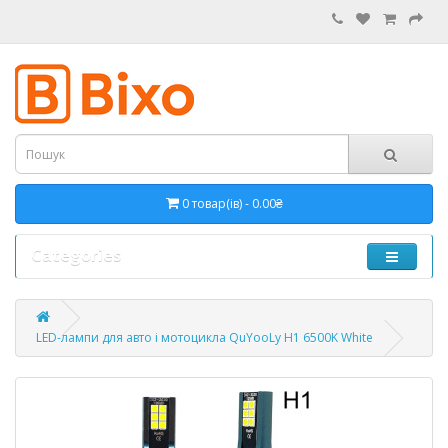
0 товар(ів) - 0.00₴
Categories
LED-лампи для авто і мотоцикла QuYooLy Н1 6500K White