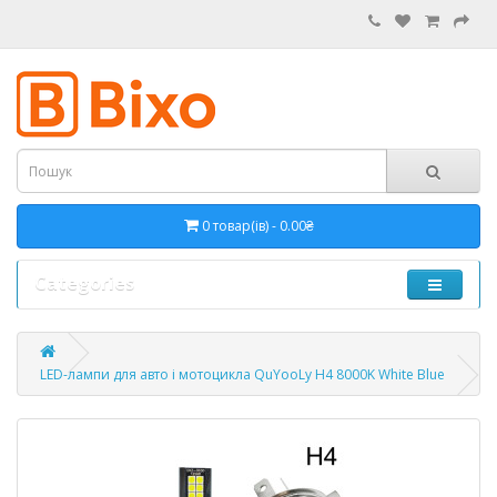
0 товар(ів) - 0.00₴
Categories
LED-лампи для авто і мотоцикла QuYooLy H4 8000K White Blue