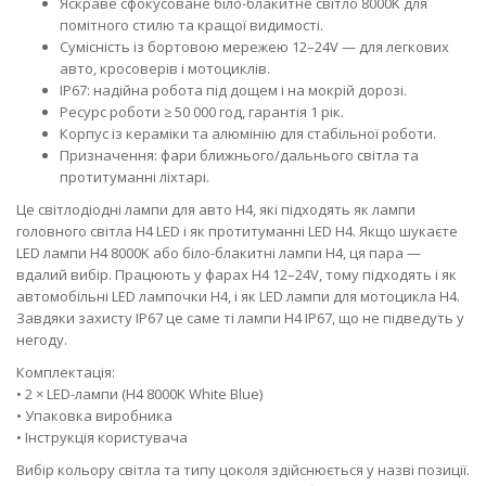
Яскраве сфокусоване біло-блакитне світло 8000K для
помітного стилю та кращої видимості.
Сумісність із бортовою мережею 12–24V — для легкових
авто, кросоверів і мотоциклів.
IP67: надійна робота під дощем і на мокрій дорозі.
Ресурс роботи ≥ 50 000 год, гарантія 1 рік.
Корпус із кераміки та алюмінію для стабільної роботи.
Призначення: фари ближнього/дальнього світла та
протитуманні ліхтарі.
Це світлодіодні лампи для авто H4, які підходять як лампи
головного світла H4 LED і як протитуманні LED H4. Якщо шукаєте
LED лампи H4 8000K або біло-блакитні лампи H4, ця пара —
вдалий вибір. Працюють у фарах H4 12–24V, тому підходять і як
автомобільні LED лампочки H4, і як LED лампи для мотоцикла H4.
Завдяки захисту IP67 це саме ті лампи H4 IP67, що не підведуть у
негоду.
Комплектація:
• 2 × LED-лампи (H4 8000K White Blue)
• Упаковка виробника
• Інструкція користувача
Вибір кольору світла та типу цоколя здійснюється у назві позиції.