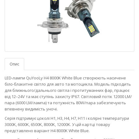
Опис
LED-лампи QuYooLy H4 8000K White Blue створюють насичене
біло-блакитне світло для авто та мотоцикла. Модель підходить
для ближнього/дальнього світла і протитуманних фар, працює
від 12–24V та має ступінь захисту IP67. Світловий потік 12000 LM/
пара (6000 LM/лампа) та потужність 80W/пара забезпечують
впевнену видимість уночі.
Серія підтримує цоколі H1, H3, H4, H7, H11 і колірні температури
3000K, 6000K, 6500K, 8000K, 12000K. У цій картці товару
представлено варіант H4 8000K White Blue.