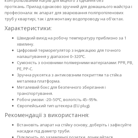
контрольований нагрів для міцного з'єднання без
протікань. Прилад однаково зручний для домашнього майстра і
професіонала: як апарат для зварювання поліпропіленових
труб у квартирі, так і для монтажу водопроводу на об'єктах.
Характеристики:
Швидкий вихід на робочу температуру приблизно за 1
хвилину.
Цифровий терморегулятор з індикацією для точного
налаштування у діапазоні 0–320℃.
Сумісність з основними полімерними матеріалами: PPR, PB,
PE, PP-C.
Зручна рукоятка з антиковзним покриттям та стійка
металева платформа.
Металевий бокс для безпечного зберігання і
транспортування.
Робочі умови: -20–50℃, вологість 45–95%.
Європейський тип штекера (EU plug).
Рекомендації з використання:
Встановіть апарат на стійку основу, доберіть і зафіксуйте
насадки під діаметр труби.
Підключіть до заземленої розетки, дочекайтеся