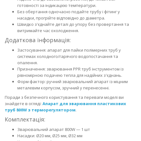
готовності за індикацією температури.
Без обертання одночасно подайте трубу і фітинг у
насадки, прогрійте відповідно до діаметра.
Швидко з'єднайте деталі до упору без провертання та
витримайте час охолодження.
Додаткова інформація:
Застосування: апарат для пайки полімерних труб у
системах холодного/гарячого водопостачання та
опалення.
Призначення: зварювання PPR труб інструментом із
рівномірною подачею тепла для надійних з'єднань.
Форм-фактор: ручний зварювальний апарат із міцним
металевим корпусом, зручний у перенесенні.
Поради з безпечного користування та переваги моделі ви
знайдете в огляді:
Апарат для зварювання пластикових
труб 800W з терморегулятором
.
Комплектація:
Зварювальний апарат 800W — 1 шт
Насадки: Ø20 мм, Ø25 мм, Ø32 мм