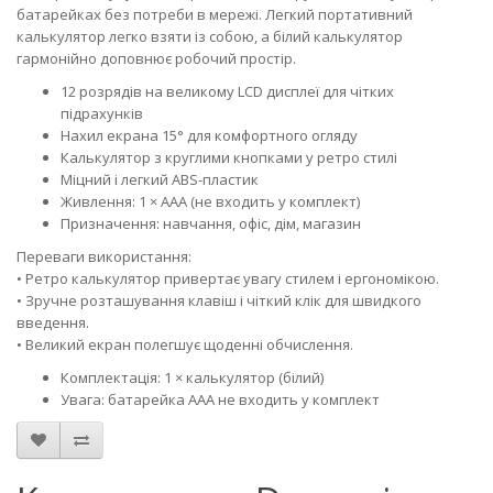
батарейках без потреби в мережі. Легкий портативний
калькулятор легко взяти із собою, а білий калькулятор
гармонійно доповнює робочий простір.
12 розрядів на великому LCD дисплеї для чітких
підрахунків
Нахил екрана 15° для комфортного огляду
Калькулятор з круглими кнопками у ретро стилі
Міцний і легкий ABS-пластик
Живлення: 1 × AAA (не входить у комплект)
Призначення: навчання, офіс, дім, магазин
Переваги використання:
• Ретро калькулятор привертає увагу стилем і ергономікою.
• Зручне розташування клавіш і чіткий клік для швидкого
введення.
• Великий екран полегшує щоденні обчислення.
Комплектація: 1 × калькулятор (білий)
Увага: батарейка AAA не входить у комплект