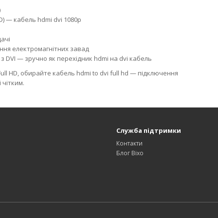
)
HD) — кабель hdmi dvi 1080p
дачі
ння електромагнітних завад
 з DVI — зручно як перехідник hdmi на dvi кабель
ll HD, обирайте кабель hdmi to dvi full hd — підключення
 чітким.
Служба підтримки
Контакти
Блог Bixo