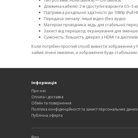
Тип роз'ємів: HDMI (вилка) — DVI (вилка)
Довжина кабелю: 2 м (доступні варіанти 0.5–5 м
Підтримка роздільної здатності: до 1080p (Full 
Передача сигналу: лише відео (без аудіо)
Матеріал провідника: мідь для стабільної пере
Захист від перешкод: екранування для зменше
Сумісність: більшість джерел з HDMI та дисплеїв
Коли потрібен простий спосіб вивести зображення у Fu
займе лічені хвилини, а зображення буде стабільним і
Інформація
Про нас
Оплата і доставка
Обмін та повернення
Політика конфіденційності та захист персональних даних
Публічна оферта
Bixo