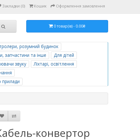
Закладки (0)
Кошик
Оформлення замовлення
0 товар(ів) - 0.00₴
тролери, розумний будинок
и, запчастини та інше
Для дітей
лювачи звуку
Ліхтарі, освітлення
нання
о прилади
Кабель-конвертор