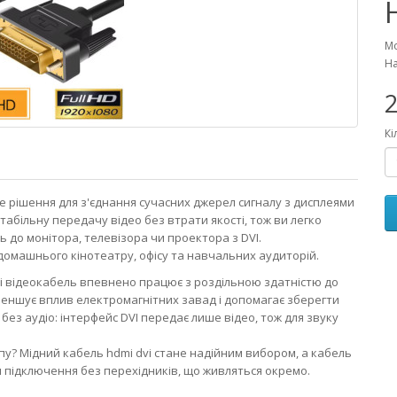
Мо
На
2
Кі
 рішення для з'єднання сучасних джерел сигналу з дисплеями
табільну передачу відео без втрати якості, тож ви легко
ль до монітора, телевізора чи проектора з DVI.
я домашнього кінотеатру, офісу та навчальних аудиторій.
i відеокабель впевнено працює з роздільною здатністю до
 зменшує вплив електромагнітних завад і допомагає зберегти
 без аудіо: інтерфейс DVI передає лише відео, тож для звуку
апу? Мідний кабель hdmi dvi стане надійним вибором, а кабель
 підключення без перехідників, що живляться окремо.