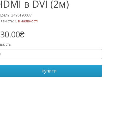
HDMI в DVI (2м)
дель: 2496190037
явність:
Є в наявності
30.00₴
лькість
Купити