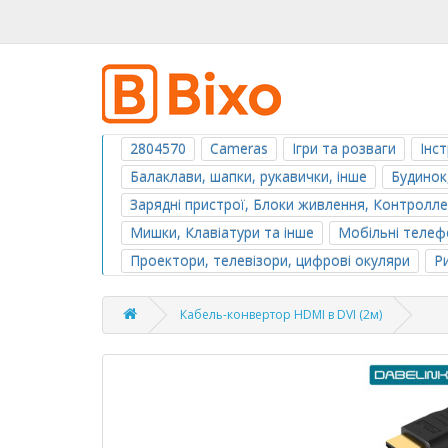
2804570
Cameras
Ігри та розваги
Інс
Балаклави, шапки, рукавички, інше
Будинок
Зарядні пристрої, Блоки живлення, Контролл
Мишки, Клавіатури та інше
Мобільні телефо
Проектори, телевізори, цифрові окуляри
Р
Кабель-конвертор HDMI в DVI (2м)