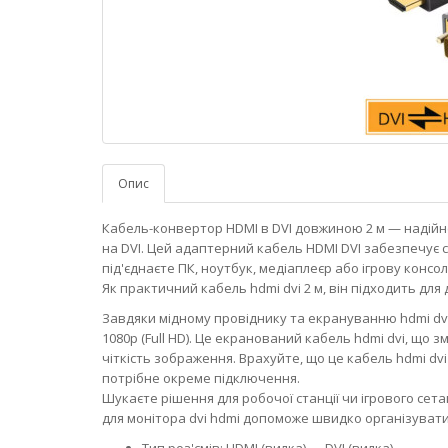
Опис
Кабель-конвертор HDMI в DVI довжиною 2 м — надійне
на DVI. Цей адаптерний кабель HDMI DVI забезпечує с
під'єднаєте ПК, ноутбук, медіаплеєр або ігрову консо
Як практичний кабель hdmi dvi 2 м, він підходить дл
Завдяки мідному провіднику та екрануванню hdmi dv
1080p (Full HD). Це екранований кабель hdmi dvi, що
чіткість зображення. Врахуйте, що це кабель hdmi dvi
потрібне окреме підключення.
Шукаєте рішення для робочої станції чи ігрового сет
для монітора dvi hdmi допоможе швидко організувати