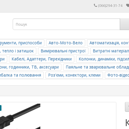
(066)294-31-74
трументи, приспособи
Авто-Мото-Вело
Автоматизація, кон
, тепло і затишок
Вимірювальні пристрої
Витратні матеріал
ери
Кабелі, Адаптери, Перехідники
Колонки, динаміки, підси
ни, годинники, ТВ, аксесуари
Паяльне та зварювальне облад
ибалка та полювання
Роз'єми, конектори, клеми
Фото-віде