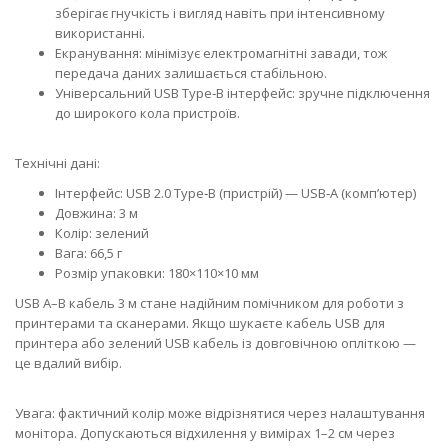
зберігає гнучкість і вигляд навіть при інтенсивному
використанні.
Екранування: мінімізує електромагнітні завади, тож
передача даних залишається стабільною.
Універсальний USB Type‑B інтерфейс: зручне підключення
до широкого кола пристроїв.
Технічні дані:
Інтерфейс: USB 2.0 Type‑B (пристрій) — USB‑A (комп’ютер)
Довжина: 3 м
Колір: зелений
Вага: 66,5 г
Розмір упаковки: 180×110×10 мм
USB A–B кабель 3 м стане надійним помічником для роботи з
принтерами та сканерами. Якщо шукаєте кабель USB для
принтера або зелений USB кабель із довговічною опліткою —
це вдалий вибір.
Увага: фактичний колір може відрізнятися через налаштування
монітора. Допускаються відхилення у вимірах 1–2 см через