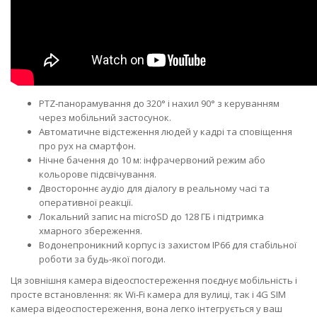
PTZ‑панорамування до 320° і нахил 90° з керуванням
через мобільний застосунок.
Автоматичне відстеження людей у кадрі та сповіщення
про рух на смартфон.
Нічне бачення до 10 м: інфрачервоний режим або
кольорове підсвічування.
Двостороннє аудіо для діалогу в реальному часі та
оперативної реакції.
Локальний запис на microSD до 128 ГБ і підтримка
хмарного збереження.
Водонепроникний корпус із захистом IP66 для стабільної
роботи за будь‑якої погоди.
Ця зовнішня камера відеоспостереження поєднує мобільність і
просте встановлення: як Wi‑Fi камера для вулиці, так і 4G SIM
камера відеоспостереження, вона легко інтегрується у ваш