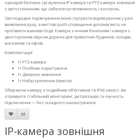
сценарій безпеки. Це вулична IP камера та PTZ камера зовнішня
з автостеженням, що забезпечує впевненість і контроль.
Світлодіодне підсвічування може слугувати відлякувачем у разі
виявлення руху, а миттєві push‑сповіщення допомагають не
проґавити важливі події. Камера з нічним баченням і камера з
двостороннім звуком доречні для приватних будинків, складів,
магазинів та офісів.
Комплектація:
1× PTZ‑камера
1× Посібник користувача
1× Джерело живлення
1× Набір кріплення (гвинти)
Обираючи камеру з подвійним об’єктивом та IP66 захист, ви
отримуєте стабільний моніторинг, деталізацію та гнучкість
підключення — без складного налаштування.
IP-камера зовнішня