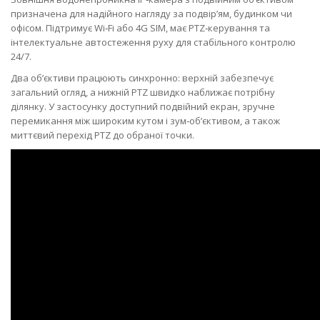
призначена для надійного нагляду за подвір’ям, будинком чи
офісом. Підтримує Wi‑Fi або 4G SIM, має PTZ‑керування та
інтелектуальне автостеження руху для стабільного контролю
24/7.
Два об’єктиви працюють синхронно: верхній забезпечує
загальний огляд, а нижній PTZ швидко наближає потрібну
ділянку. У застосунку доступний подвійний екран, зручне
перемикання між широким кутом і зум‑об’єктивом, а також
миттєвий перехід PTZ до обраної точки.