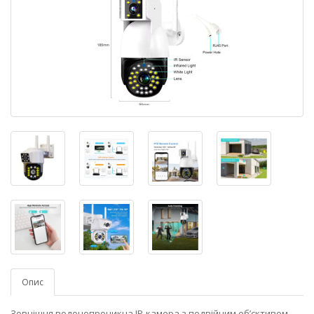
Опис
Зовнішня водонепроникна IP‑камера з подвійним об’єктивом