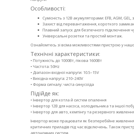
Особливості:
Сумісність з 12В акумуляторами: EFB, AGM, GEL, 
Захист від перевантаження, короткого замиканн
Плавний запуск для безпечного підключення ч
Універсальні розетки та простий монтаж.
Ознайомтесь зі всіма можливостями пристрою у нашо
Технічні характеристики:
• Потужність до 1000Вт, пікова 1600Вт
• Частота: 50Hz
• Діапазон вхідної напруги: 10.5–15V
• Вихідна напруга: 210–240V
• Форма сигналу: чиста синусоїда
Підійде як:
• Інвертор для котла й систем опалення
• Інвертор 12В для насоса, холодильника та іншої поб
• Інвертор для авто, кемпінгу та резервного живленн
Інвертор може працювати як безперебійне живлення 
критичних приладів під час відключень. Також пристр
автономних систем.