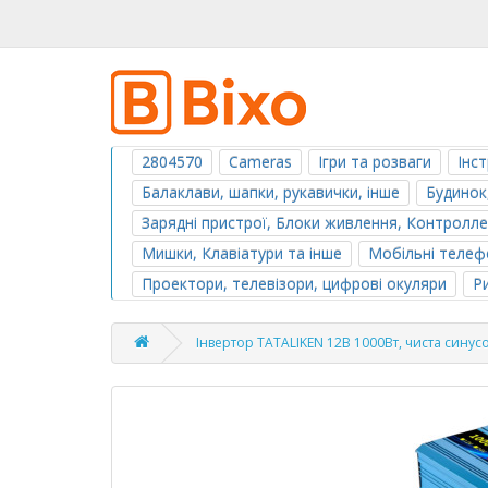
2804570
Cameras
Ігри та розваги
Інс
Балаклави, шапки, рукавички, інше
Будинок
Зарядні пристрої, Блоки живлення, Контролл
Мишки, Клавіатури та інше
Мобільні телефо
Проектори, телевізори, цифрові окуляри
Р
Інвертор TATALIKEN 12В 1000Вт, чиста синус