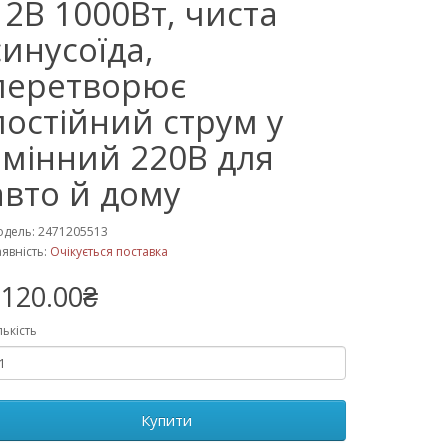
12В 1000Вт, чиста
синусоїда,
перетворює
постійний струм у
змінний 220В для
авто й дому
дель: 2471205513
явність:
Очікується поставка
120.00₴
лькість
Купити