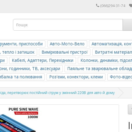
(066)294-31-74
трументи, приспособи
Авто-Мото-Вело
Автоматизація, кон
, тепло і затишок
Вимірювальні пристрої
Витратні матеріал
ери
Кабелі, Адаптери, Перехідники
Колонки, динаміки, підси
ни, годинники, ТВ, аксесуари
Паяльне та зварювальне облад
ибалка та полювання
Роз'єми, конектори, клеми
Фото-віде
оїда, перетворює постійний струм у змінний 220В для авто й дому