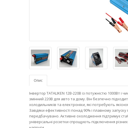
Опис
Інвертор TATALIKEN 12В-220В із потужністю 1000Вт і 
змінний 220В для авто та дому. Він безпечно підходить
холодильників та електроніки, які потребують якісно
Завдяки ефективності понад 90% і плавному запуску 
передбачувано. Активне охолодження підтримує стаб
універсальні розетки спрощують підключення різних
напруги.