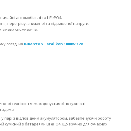
звичайні автомобільні та LiFePO4.
я, перегріву, зниженої та підвищеної напруги.
утливих споживачів.
му огляді на
Інвертор Tataliken 1000W 12V
.
утової техніки в межах допустимої потужності
я вдома
у парі з відповідним акумулятором, забезпечуючи роботу
ій сумісний з батареями LiFePO4, що зручно для сучасних