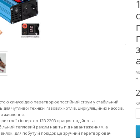
Мо
На
2
чистою синусоїдою перетворює постійний струм у стабільний
Кі
 для чутливої техніки: газових котлів, циркуляційних насосів,
го живлення.
пристроїв інвертор 12В 220В працює надійно та
ільний тепловий режим навіть під навантаженням, а
 вилок. Для побуту й поїздок це зручний перетворювач