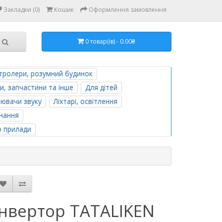
Закладки (0)
Кошик
Оформлення замовлення
0 товар(ів) - 0.00₴
тролери, розумний будинок
и, запчастини та інше
Для дітей
лювачи звуку
Ліхтарі, освітлення
нання
о прилади
Інвертор TATALIKEN