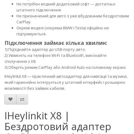
Не потрібен жодний додатковий софт — достатньо
штатного підключення.
Не призначений для авто з уже вбудованим бездротовим
CarPlay.
Окремі моделі (зокрема BMW і Tesla) офіційно не
підтримуються.
Підключення займає кілька хвилин:
1) Під’єднайте адаптер до USB‑порту авто.
2) Увімкніть на телефоні Wi‑Fi та Bluetooth, виконайте
сполучення з X8.
3) Оберіть режим CarPlay або Android Auto на головному екрані.
IHeylinkit X8 — практичний автоадаптер для навігації та музики,
який гармонійно інтегрується у штатний інтерфейс і розширює
можливості без зайвих кабелів.
IHeylinkit X8 |
Бездротовий адаптер