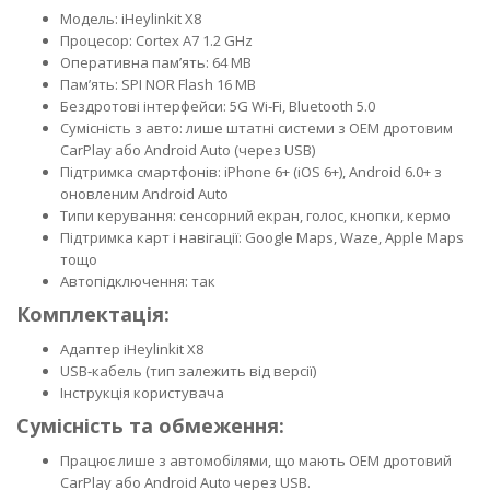
Модель: iHeylinkit X8
Процесор: Cortex A7 1.2 GHz
Оперативна пам’ять: 64 MB
Пам’ять: SPI NOR Flash 16 MB
Бездротові інтерфейси: 5G Wi‑Fi, Bluetooth 5.0
Сумісність з авто: лише штатні системи з OEM дротовим
CarPlay або Android Auto (через USB)
Підтримка смартфонів: iPhone 6+ (iOS 6+), Android 6.0+ з
оновленим Android Auto
Типи керування: сенсорний екран, голос, кнопки, кермо
Підтримка карт і навігації: Google Maps, Waze, Apple Maps
тощо
Автопідключення: так
Комплектація:
Адаптер iHeylinkit X8
USB‑кабель (тип залежить від версії)
Інструкція користувача
Сумісність та обмеження:
Працює лише з автомобілями, що мають OEM дротовий
CarPlay або Android Auto через USB.