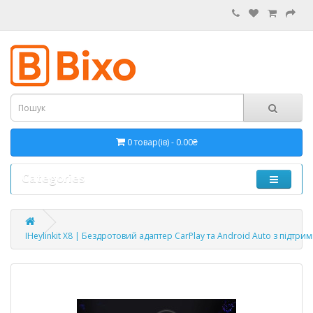
0 товар(ів) - 0.00₴
Categories
IHeylinkit X8 | Бездротовий адаптер CarPlay та Android Auto з підтрим