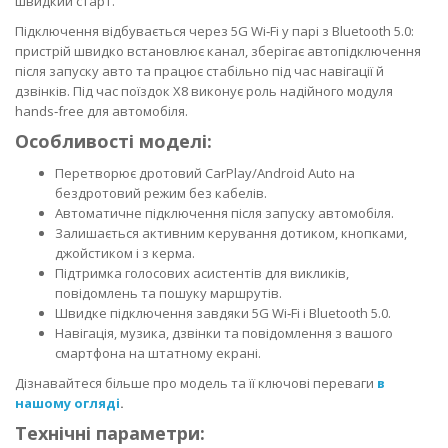
швидкий старт.
Підключення відбувається через 5G Wi‑Fi у парі з Bluetooth 5.0:
пристрій швидко встановлює канал, зберігає автопідключення
після запуску авто та працює стабільно під час навігації й
дзвінків. Під час поїздок X8 виконує роль надійного модуля
hands‑free для автомобіля.
Особливості моделі:
Перетворює дротовий CarPlay/Android Auto на
бездротовий режим без кабелів.
Автоматичне підключення після запуску автомобіля.
Залишається активним керування дотиком, кнопками,
джойстиком і з керма.
Підтримка голосових асистентів для викликів,
повідомлень та пошуку маршрутів.
Швидке підключення завдяки 5G Wi‑Fi і Bluetooth 5.0.
Навігація, музика, дзвінки та повідомлення з вашого
смартфона на штатному екрані.
Дізнавайтеся більше про модель та її ключові переваги
в
нашому огляді
.
Технічні параметри: