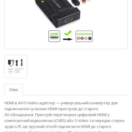
Опис
HDMI в AV/S-Video адаптер — універсальний конвертер для
підключення сучасних HDMI‑пристроїв до старого
AV‑обладнання. Пристрій перетворює цифровий HDMI у
композитний відеосигнал (CVBS) або S‑Video та передає стерео
аудіо L/R. Це зручний спосіб підключити HDMI до старого