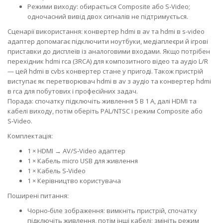
Режими виходу: обирається Composite або S‑Video;
одночасний вивід двох сигналів не підтримується.
Сценарії використання: конвертер hdmi в av та hdmi в s-video
адаптер допомагає підключити ноутбуки, медіаплеєри й ігрові
приставки до дисплеїв із аналоговими входами. Якщо потрібен
перехідник hdmi rca (3RCA) для композитного відео та аудіо L/R
— цей hdmi в cvbs конвертер стане у пригоді. Також пристрій
виступає як перетворювач hdmi в av з аудіо та конвертер hdmi
в rca для побутових і професійних задач.
Порада: спочатку підключіть живлення 5 В 1 А, далі HDMI та
кабелі виходу, потім оберіть PAL/NTSC і режим Composite або
S‑Video.
Комплектація:
1 × HDMI → AV/S‑Video адаптер
1 × Кабель micro USB для живлення
1 × Кабель S‑Video
1 × Керівництво користувача
Поширені питання:
Чорно‑біле зображення: вимкніть пристрій, спочатку
підключіть живлення, потім інші кабелі; змініть режим