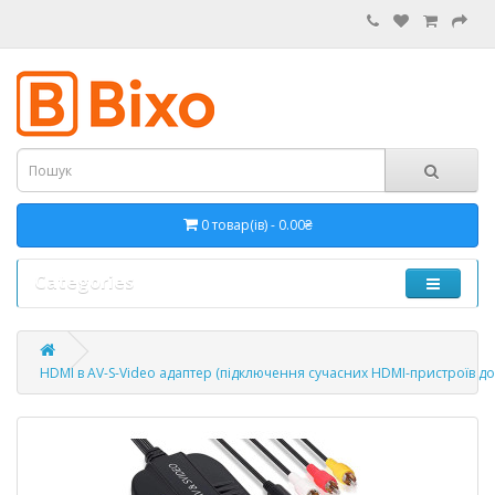
0 товар(ів) - 0.00₴
Categories
HDMI в AV-S-Video адаптер (підключення сучасних HDMI-пристроїв д