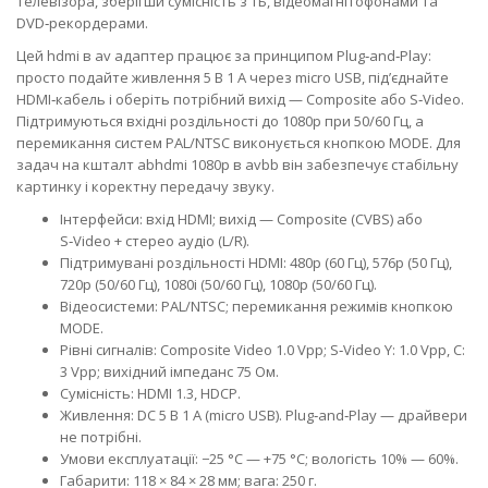
телевізора, зберігши сумісність з ТБ, відеомагнітофонами та
DVD‑рекордерами.
Цей hdmi в av адаптер працює за принципом Plug‑and‑Play:
просто подайте живлення 5 В 1 А через micro USB, під’єднайте
HDMI‑кабель і оберіть потрібний вихід — Composite або S‑Video.
Підтримуються вхідні роздільності до 1080p при 50/60 Гц, а
перемикання систем PAL/NTSC виконується кнопкою MODE. Для
задач на кшталт abhdmi 1080p в avbb він забезпечує стабільну
картинку і коректну передачу звуку.
Інтерфейси: вхід HDMI; вихід — Composite (CVBS) або
S‑Video + стерео аудіо (L/R).
Підтримувані роздільності HDMI: 480p (60 Гц), 576p (50 Гц),
720p (50/60 Гц), 1080i (50/60 Гц), 1080p (50/60 Гц).
Відеосистеми: PAL/NTSC; перемикання режимів кнопкою
MODE.
Рівні сигналів: Composite Video 1.0 Vpp; S‑Video Y: 1.0 Vpp, C:
3 Vpp; вихідний імпеданс 75 Ом.
Сумісність: HDMI 1.3, HDCP.
Живлення: DC 5 В 1 А (micro USB). Plug‑and‑Play — драйвери
не потрібні.
Умови експлуатації: −25 °C — +75 °C; вологість 10% — 60%.
Габарити: 118 × 84 × 28 мм; вага: 250 г.