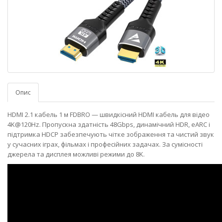
Опис
HDMI 2.1 кабель 1 м FDBRO — швидкісний HDMI кабель для відео
4K@120Hz. Пропускна здатність 48Gbps, динамічний HDR, eARC і
підтримка HDCP забезпечують чітке зображення та чистий звук
у сучасних іграх, фільмах і професійних задачах. За сумісності
джерела та дисплея можливі режими до 8K.