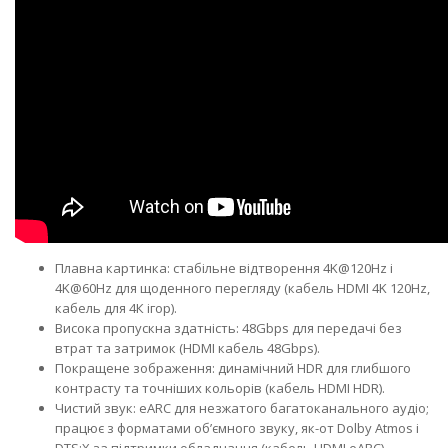
Плавна картинка: стабільне відтворення 4K@120Hz і
4K@60Hz для щоденного перегляду (кабель HDMI 4K 120Hz,
кабель для 4К ігор).
Висока пропускна здатність: 48Gbps для передачі без
втрат та затримок (HDMI кабель 48Gbps).
Покращене зображення: динамічний HDR для глибшого
контрасту та точніших кольорів (кабель HDMI HDR).
Чистий звук: eARC для незжатого багатоканального аудіо;
працює з форматами об’ємного звуку, як-от Dolby Atmos і