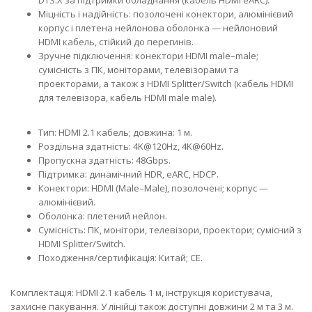
DTS:X за підтримки обладнання (кабель HDMI eARC).
Міцність і надійність: позолочені конектори, алюмінієвий
корпус і плетена нейлонова оболонка — нейлоновий
HDMI кабель, стійкий до перегинів.
Зручне підключення: конектори HDMI male–male;
сумісність з ПК, моніторами, телевізорами та
проекторами, а також з HDMI Splitter/Switch (кабель HDMI
для телевізора, кабель HDMI male male).
Тип: HDMI 2.1 кабель; довжина: 1 м.
Роздільна здатність: 4K@120Hz, 4K@60Hz.
Пропускна здатність: 48Gbps.
Підтримка: динамічний HDR, eARC, HDCP.
Конектори: HDMI (Male–Male), позолочені; корпус —
алюмінієвий.
Оболонка: плетений нейлон.
Сумісність: ПК, монітори, телевізори, проектори; сумісний з
HDMI Splitter/Switch.
Походження/сертифікація: Китай; CE.
Комплектація: HDMI 2.1 кабель 1 м, інструкція користувача,
захисне пакування. У лінійці також доступні довжини 2 м та 3 м.