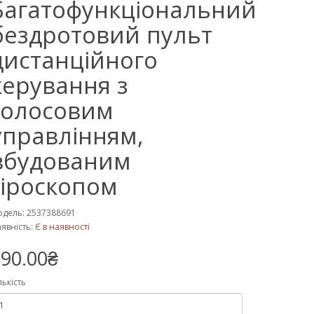
Багатофункціональний
бездротовий пульт
дистанційного
керування з
голосовим
управлінням,
вбудованим
гіроскопом
дель: 2537388691
явність:
Є в наявності
90.00₴
лькість