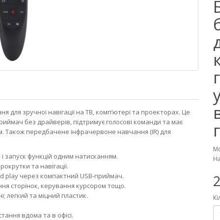
 для зручної навігації на ТВ, комп’ютері та проекторах. Це
иймач без драйверів, підтримує голосові команди та має
м. Також передбачене інфрачервоне навчання (IR) для
Мо
і запуск функцій одним натисканням.
На
рокрутки та навігації.
and play через компактний USB-приймач.
2
ання сторінок, керування курсором тощо.
; легкий та міцний пластик.
Кі
ання вдома та в офісі.