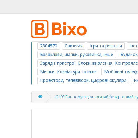
2804570
Cameras
Ігри та розваги
Інс
Балаклави, шапки, рукавички, інше
Будинок
Зарядні пристрої, Блоки живлення, Контролл
Мишки, Клавіатури та інше
Мобільні телефо
Проектори, телевізори, цифрові окуляри
Р
G10S Багатофункціональний бездротовий пу