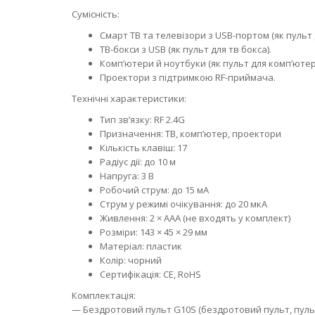
Сумісність:
Смарт ТВ та телевізори з USB-портом (як пульт 
ТВ-бокси з USB (як пульт для тв бокса).
Комп’ютери й ноутбуки (як пульт для комп’ютер
Проектори з підтримкою RF-приймача.
Технічні характеристики:
Тип зв’язку: RF 2.4G
Призначення: ТВ, комп’ютер, проектори
Кількість клавіш: 17
Радіус дії: до 10 м
Напруга: 3 В
Робочий струм: до 15 мА
Струм у режимі очікування: до 20 мкА
Живлення: 2 × AAA (не входять у комплект)
Розміри: 143 × 45 × 29 мм
Матеріал: пластик
Колір: чорний
Сертифікація: CE, RoHS
Комплектація:
— Бездротовий пульт G10S (бездротовий пульт, пуль