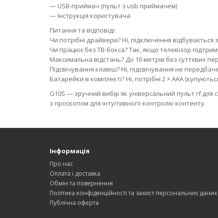
— USB-приймач (пульт з usb приймачем)
— Інструкція користувача
Питання та відповіді:
Чи потрібні драйвери? Ні, підключення відбувається 
Чи працює без ТВ-бокса? Так, якщо телевізор підтри
Максимальна відстань? До 10 метрів без суттєвих пе
Підсвічування клавіш? Ні, підсвічування не передбач
Батарейки в комплекті? Ні, потрібні 2 × AAA (купуютьс
G10S — зручний вибір як універсальний пульт rf для 
з гіроскопом для інтуїтивного контролю контенту.
Інформація
Про нас
Оплата і доставка
Обмін та повернення
Політика конфіденційності та захист персональних даних
Публічна оферта