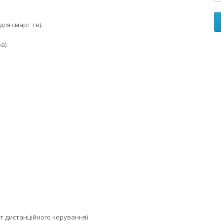
для смарт тв).
а).
т дистанційного керування)