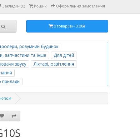
Закладки (0)
Кошик
Оформлення замовлення
0 товар(ів) - 0.00₴
тролери, розумний будинок
и, запчастини та інше
Для дітей
лювачи звуку
Ліхтарі, освітлення
нання
о прилади
скопом
G10S