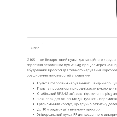
Опис
G10S — це бездротовий пульт дистанційного керування
справжня аеромишка пульт 2.4g: працює через USB-пр
вбудований гіроскоп для точного керування курсоро
розширення можливостей управління.
Пульт з голосовим керуванням: швидкий пошук 
Пульт з гіроскопом: природні жести рукою для п
Стабільний RF 2.4G зв’язок: підключення plug 
17 кнопок для основних дій: гучність, перемик
Ергономічний корпус, що зручно лежить у долоні
До 10 м радіусу дії у вільному просторі.
Універсальний пульт RF для щоденного використ