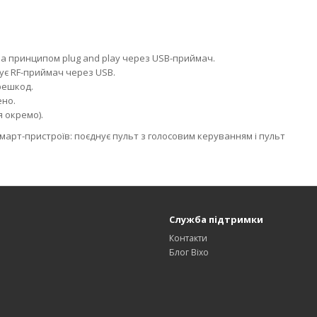
за принципом plug and play через USB-приймач.
мує RF-приймач через USB.
решкод.
ено.
я окремо).
смарт-пристроїв: поєднує пульт з голосовим керуванням і пульт
Служба підтримки
Контакти
Блог Bixo