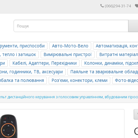
(066)294-31-74
трументи, приспособи
Авто-Мото-Вело
Автоматизація, кон
, тепло і затишок
Вимірювальні пристрої
Витратні матеріал
ери
Кабелі, Адаптери, Перехідники
Колонки, динаміки, підси
ни, годинники, ТВ, аксесуари
Паяльне та зварювальне облад
ибалка та полювання
Роз'єми, конектори, клеми
Фото-віде
льт дистанційного керування з голосовим управлінням, вбудованим гіро