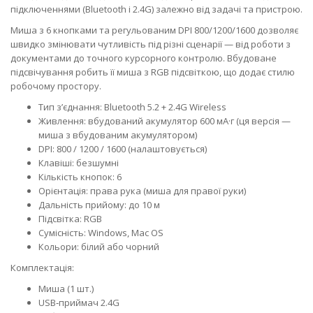
підключеннями (Bluetooth і 2.4G) залежно від задачі та пристрою.
Миша з 6 кнопками та регульованим DPI 800/1200/1600 дозволяє
швидко змінювати чутливість під різні сценарії — від роботи з
документами до точного курсорного контролю. Вбудоване
підсвічування робить її миша з RGB підсвіткою, що додає стилю
робочому простору.
Тип з’єднання: Bluetooth 5.2 + 2.4G Wireless
Живлення: вбудований акумулятор 600 мА·г (ця версія —
миша з вбудованим акумулятором)
DPI: 800 / 1200 / 1600 (налаштовується)
Клавіші: безшумні
Кількість кнопок: 6
Орієнтація: права рука (миша для правої руки)
Дальність прийому: до 10 м
Підсвітка: RGB
Сумісність: Windows, Mac OS
Кольори: білий або чорний
Комплектація:
Миша (1 шт.)
USB‑приймач 2.4G