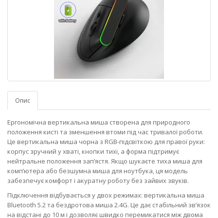
Опис
Ергономічна вертикальна миша створена для природного
положення кисті та зменшення втоми під час тривалої роботи.
Це вертикальна миша чорна з RGB‑підсвіткою для правої руки:
корпус зручний у хваті, кнопки тихі, а форма підтримує
нейтральне положення зап’ястя. Якщо шукаєте тиха миша для
комп’ютера або безшумна миша для ноутбука, ця модель
забезпечує комфорт і акуратну роботу без зайвих звуків.
Підключення відбувається у двох режимах: вертикальна миша
Bluetooth 5.2 та бездротова миша 2.4G. Це дає стабільний зв’язок
на відстані до 10 м і дозволяє швидко перемикатися між двома