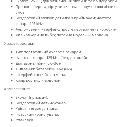
Ехолот 125 кГц для визначення глибини та пошуку риби.
Працює з берега, пірсу чи з човна — зручно для різних
умов.
Бездротовий зв'язок датчика з приймачем; частота
сонара 125 kHz.
Англомовний інтерфейс, просте керування «з коробки».
Два кольори на вибір; поточна модель — червона.
Характеристики:
Тип: портативний ехолот з сонаром.
Частота сонара: 125 kHz (бездротовий).
Діапазон глибин: 0,6–36 м.
Живлення: батарейки AAA (№5).
Інтерфейс: англійська мова.
Колір корпусу: червоний.
Комплектація:
Ехолот (приймач).
Бездротовий датчик-сонар.
Кріплення для датчика.
Інструкція користувача.
Упаковка.