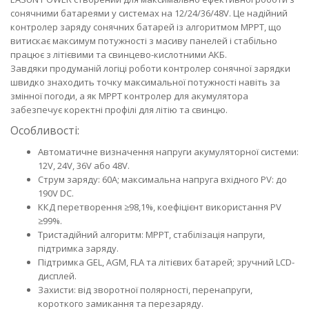
сонячними батареями у системах на 12/24/36/48V. Це надійний
контролер заряду сонячних батарей із алгоритмом MPPT, що
витискає максимум потужності з масиву панелей і стабільно
працює з літієвими та свинцево-кислотними АКБ.
Завдяки продуманій логіці роботи контролер сонячної зарядки
швидко знаходить точку максимальної потужності навіть за
змінної погоди, а як MPPT контролер для акумулятора
забезпечує коректні профілі для літію та свинцю.
Особливості:
Автоматичне визначення напруги акумуляторної системи:
12V, 24V, 36V або 48V.
Струм заряду: 60A; максимальна напруга вхідного PV: до
190V DC.
ККД перетворення ≥98,1%, коефіцієнт використання PV
≥99%.
Тристадійний алгоритм: MPPT, стабілізація напруги,
підтримка заряду.
Підтримка GEL, AGM, FLA та літієвих батарей; зручний LCD-
дисплей.
Захисти: від зворотної полярності, перенапруги,
короткого замикання та перезаряду.