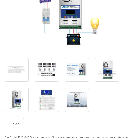
Опис
EASUN POWER створений для максимально ефективної роботи з