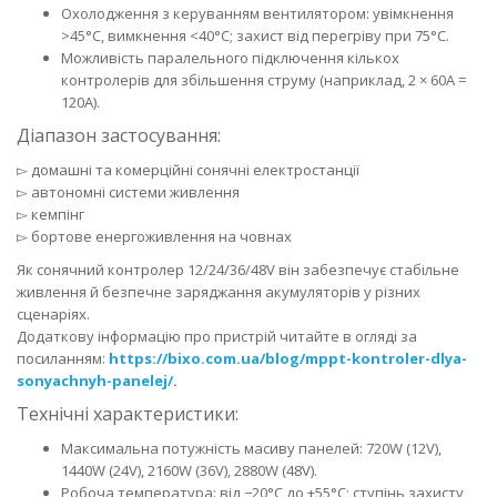
Охолодження з керуванням вентилятором: увімкнення
>45°C, вимкнення <40°C; захист від перегріву при 75°C.
Можливість паралельного підключення кількох
контролерів для збільшення струму (наприклад, 2 × 60A =
120A).
Діапазон застосування:
▻ домашні та комерційні сонячні електростанції
▻ автономні системи живлення
▻ кемпінг
▻ бортове енергоживлення на човнах
Як сонячний контролер 12/24/36/48V він забезпечує стабільне
живлення й безпечне заряджання акумуляторів у різних
сценаріях.
Додаткову інформацію про пристрій читайте в огляді за
посиланням:
https://bixo.com.ua/blog/mppt-kontroler-dlya-
sonyachnyh-panelej/
.
Технічні характеристики:
Максимальна потужність масиву панелей: 720W (12V),
1440W (24V), 2160W (36V), 2880W (48V).
Робоча температура: від −20°C до +55°C; ступінь захисту