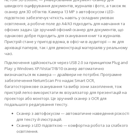
швидкого оцифрування документів, журналів і фото, а також як
сканер для 3D об’єктів. Камера 13 MP з автофокусом і LED-
підсвіткою забезпечує чіткість навіть у складних умовах
освітлення, а робоче поле до A4/A3 підходить для навчання та
офісних задач. Це зручний офісний сканер для документів, що
однаково добре підходить для сканування книг та журналів.
Пристрій стане у пригоді вдома, в офісі чи в аудиторії — як для
архівації паперів, так і для демонстрації матеріалів у реальному
часі.
Підключення здійснюється через USB 2.0 за принципом Plug and
Play: у Windows XP/Vista/7/8/10 сканер автоматично
визначається як камера — драйвери не потрібні. Програмне
забезпечення NetumScan Pro надає Smart OCR,
багатосторінкове сканування та вибір зони захоплення, тож
пристрій легко використати як візуалізатор для презентацій на
проекторі або моніторі. Це зручний сканер з OCR для
подальшого редагування тексту.
Сканер з автофокусом — автоматичне наведення різкості
для тексту й ілюстрацій.
Сканер з LED підсвіткою — комфортна робота за слабкого
освітлення.