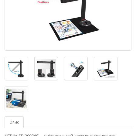
Опис
NETUM SD-2000NC — універсальний документ-сканер для