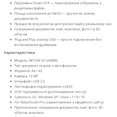
Підтримка Smart OCR — перетворення зображень у
редаговані файли.
Площа захоплення до A4/A3 — зручно як сканер
документів A3.
Працює як візуалізатор для презентацій у реальному часі.
Сканування документів, книг, візитівок, фото та 3D-
об’єктів.
Plug and Play сканер USB — просте підключення без
встановлення драйверів.
Характеристики
Модель: NETUM SD-2000NC
Тип: документ-сканер з автофокусом
Формати: A4 / A3
Камера: 13 MP
Інтерфейс: USB 2.0
Світлодіодне підсвічування: є (LED)
OCR: підтримується (розпізнавання тексту)
Сумісність ОС: Windows XP / Vista / 7 / 8 / 10
ПЗ: NetumScan Pro (завантаження з офіційного сайту)
Призначення: сканування документів, книг, фото, 3D-
об’єктів, візитівок