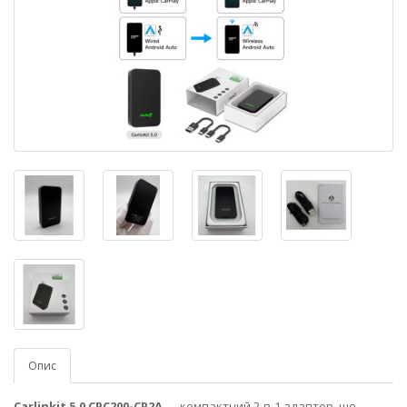
Опис
Carlinkit 5.0 CPC200-CP2A
— компактний 2-в-1 адаптер, що