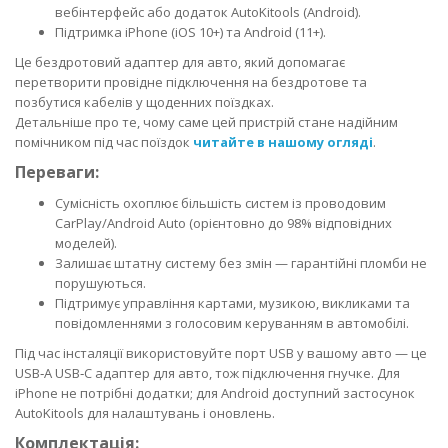
вебінтерфейс або додаток AutoKitools (Android).
Підтримка iPhone (iOS 10+) та Android (11+).
Це бездротовий адаптер для авто, який допомагає
перетворити провідне підключення на бездротове та
позбутися кабелів у щоденних поїздках.
Детальніше про те, чому саме цей пристрій стане надійним
помічником під час поїздок
читайте в нашому огляді
.
Переваги:
Сумісність охоплює більшість систем із проводовим
CarPlay/Android Auto (орієнтовно до 98% відповідних
моделей).
Залишає штатну систему без змін — гарантійні пломби не
порушуються.
Підтримує управління картами, музикою, викликами та
повідомленнями з голосовим керуванням в автомобілі.
Під час інсталяції використовуйте порт USB у вашому авто — це
USB‑A USB‑C адаптер для авто, тож підключення гнучке. Для
iPhone не потрібні додатки; для Android доступний застосунок
AutoKitools для налаштувань і оновлень.
Комплектація: