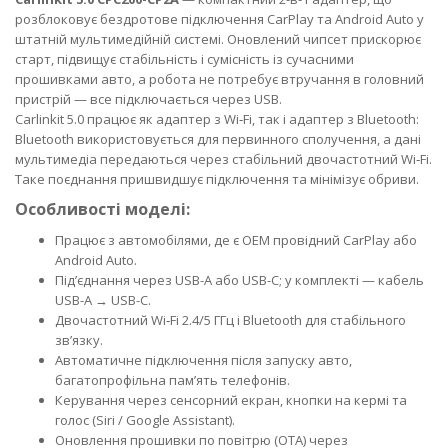
розблоковує бездротове підключення CarPlay та Android Auto у
штатній мультимедійній системі. Оновлений чипсет прискорює
старт, підвищує стабільність і сумісність із сучасними
прошивками авто, а робота не потребує втручання в головний
пристрій — все підключається через USB.
Carlinkit 5.0 працює як адаптер з Wi‑Fi, так і адаптер з Bluetooth:
Bluetooth використовується для первинного сполучення, а дані
мультимедіа передаються через стабільний двочастотний Wi‑Fi.
Таке поєднання пришвидшує підключення та мінімізує обриви.
Особливості моделі:
Працює з автомобілями, де є OEM провідний CarPlay або
Android Auto.
Під’єднання через USB-A або USB-C; у комплекті — кабель
USB-A → USB-C.
Двочастотний Wi‑Fi 2.4/5 ГГц і Bluetooth для стабільного
зв’язку.
Автоматичне підключення після запуску авто,
багатопрофільна пам’ять телефонів.
Керування через сенсорний екран, кнопки на кермі та
голос (Siri / Google Assistant).
Оновлення прошивки по повітрю (OTA) через